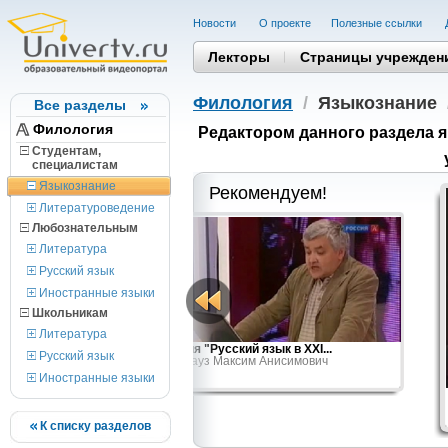
Новости
О проекте
Полезные cсылки
Лекторы
Страницы учрежден
Филология
/
Языкознание
Все разделы
Филология
Редактором данного раздела 
Студентам,
cпециалистам
Языкознание
Рекомендуем!
Литературоведение
Любознательным
Литература
Русский язык
Иностранные языки
Школьникам
Литература
кая лингвистика
Лекция "Русский язык в XXI...
Русский язык
тольевич
Кронгауз Максим Анисимович
Иностранные языки
К списку разделов