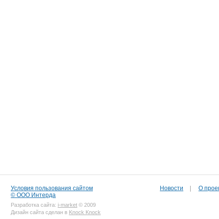
Условия пользования сайтом
Новости
|
О прое
© ООО Интерда
Разработка сайта:
i-market
© 2009
Дизайн сайта сделан в
Knock Knock