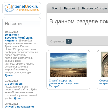
Все
Русский
Русские субтитры
В данном разделе пок
Новости
19.10.2012
19 октября –
Всероссийский день
лицеиста
19 октября
Страницы:
1
традиционно отмечается
День лицея. Портал
UniverTV предлагает вам
подборку образовательных
видео об истории
праздника и известных
выпускниках
Императорского лицея,
оставивших след в
мировой политике,
литературе, культуре.
Далее...
С какой скоростью
Соверш
01.09.2012
увеличивается пустыня
геогра
C 1 сентября!
Сахара?
Поздравляем всех
посетителей сайта с Днём
знаний! Желаем новых
открытий и увлекательной
учёбы!
Далее...
05.05.2012
UniverTV поздравляет