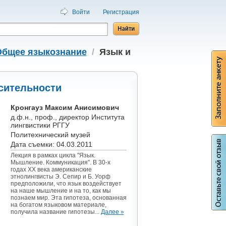
Войти
Регистрация
Общее языкознание
/
Язык и
сительности
Кронгауз Максим Анисимович
д.ф.н., проф., директор Института
лингвистики РГГУ
Политехнический музей
Дата съемки: 04.03.2011
Лекция в рамках цикла "Язык.
Мышление. Коммуникация". В 30-х
годах XX века американские
этнолингвисты Э. Сепир и Б. Уорф
предположили, что язык воздействует
на наше мышление и на то, как мы
познаем мир. Эта гипотеза, основанная
на богатом языковом материале,
получила название гипотезы...
Далее »