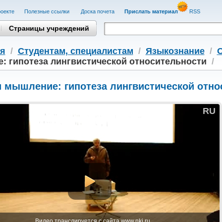
оекте
Полезные cсылки
Доска почета
Прислать материал
RSS
Страницы учреждений
я
/
Студентам, cпециалистам
/
Языкознание
/
: гипотеза лингвистической относительности
/
и мышление: гипотеза лингвистической отно
RU
Видео транслируется с сайта www.nkj.ru