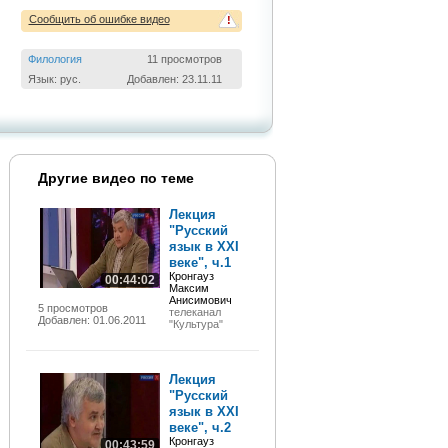
Сообщить об ошибке видео
!
Филология
11 просмотров
Язык: рус.
Добавлен: 23.11.11
Другие видео по теме
Лекция
"Русский
язык в XXI
веке", ч.1
Кронгауз
00:44:02
Максим
Анисимович
5 просмотров
телеканал
Добавлен: 01.06.2011
"Культура"
Лекция
"Русский
язык в XXI
веке", ч.2
Кронгауз
00:43:59