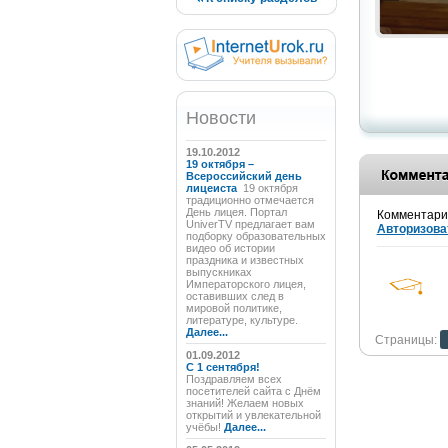
Новости
19.10.2012
19 октября –
Всероссийский день
лицеиста
19 октября
традиционно отмечается
День лицея. Портал
Комментарии
UniverTV предлагает вам
Авторизова
подборку образовательных
видео об истории
праздника и известных
выпускниках
Императорского лицея,
оставивших след в
мировой политике,
литературе, культуре.
Далее...
Страницы:
01.09.2012
C 1 сентября!
Поздравляем всех
посетителей сайта с Днём
знаний! Желаем новых
открытий и увлекательной
учёбы!
Далее...