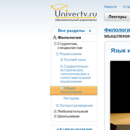
Новости
О пр
Лекторы
Филологи
Все разделы
мышление
Филология
Студентам,
cпециалистам
Язык 
Языкознание
Русский язык
Сравнительно-
историческое,
типологическое и
сопоставительное
языкознание
Общее
языкознание
Риторика
Литературоведение
Любознательным
Школьникам
К списку разделов