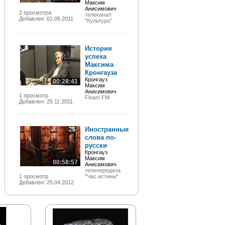
Максим
Анисимович
2 просмотра
телеканал
Добавлен: 01.06.2011
"Культура"
История
успеха
Максима
Кронгауза
Кронгауз
00:28:41
Максим
Анисимович
1 просмотр
Finam FM
Добавлен: 25.11.2011
Иностранные
слова по-
русски
Кронгауз
Максим
00:58:57
Анисимович
телепередача
1 просмотр
"Час истины"
Добавлен: 25.04.2012