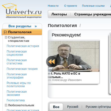
Новости
О проекте
Полезные cсылки
Лекторы
Страницы учрежден
Политология
/
Все разделы
Политология
Рекомендуем!
Студентам,
cпециалистам
Политическая история
Политическая
социология
Политическая
статистика
Политическая теория
чия.
Лекция 4. Роль НАТО и ЕС в
Политическая
евич
региональных...
этнография
Никитин Александр Иванович
Ролевые игры по
политологии
Политическая
экономия
Геополитика
Любознательным
Все
Русский
Русские субтитры
Политическая история