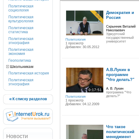
Политическая
социология
Демократия и
Политическая
Россия
культурология
Скрынник Виталий
Политическая
Николаевич
статистика
Удмуртский
государственный
Политическая
Политология
университет
этнография
1 просмотр
Добавлен: 30.05.2012
Политическая
экономия
Геополитика
Школьникам
А.В.Лукин в
Политическая история
программе
"Что делать?"
Политическая
этнография
А. В. Лукин
0:17:51
программа "Что
делать?"
Политология
К списку разделов
1 просмотр
Добавлен: 04.12.2009
Что такое
политический
Новости
менеджмент