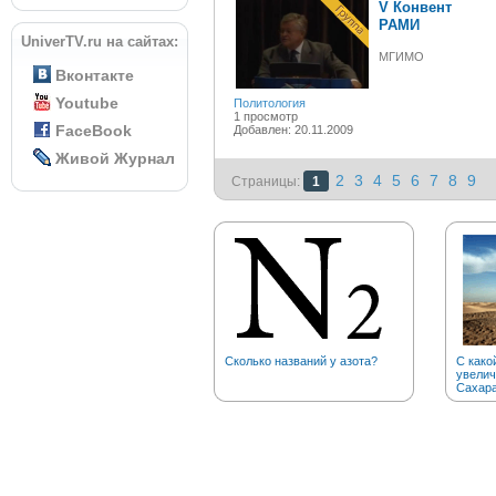
V Конвент
РАМИ
UniverTV.ru на сайтах:
МГИМО
Вконтакте
Youtube
Политология
1 просмотр
FaceBook
Добавлен: 20.11.2009
Живой Журнал
2
3
4
5
6
7
8
9
Страницы:
1
Сколько названий у азота?
С како
увелич
Сахар