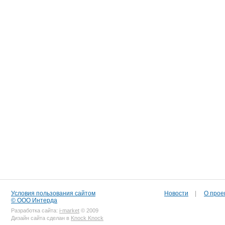
Условия пользования сайтом
Новости
|
О прое
© ООО Интерда
Разработка сайта:
i-market
© 2009
Дизайн сайта сделан в
Knock Knock