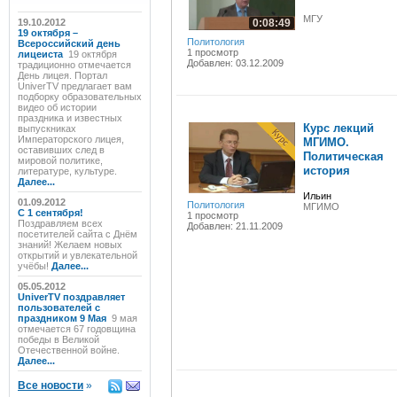
МГУ
19.10.2012
0:08:49
19 октября –
Политология
Всероссийский день
1 просмотр
лицеиста
19 октября
Добавлен: 03.12.2009
традиционно отмечается
День лицея. Портал
UniverTV предлагает вам
подборку образовательных
видео об истории
праздника и известных
Курс лекций
выпускниках
Императорского лицея,
МГИМО.
оставивших след в
Политическая
мировой политике,
история
литературе, культуре.
Далее...
Ильин
01.09.2012
Политология
МГИМО
C 1 сентября!
1 просмотр
Поздравляем всех
Добавлен: 21.11.2009
посетителей сайта с Днём
знаний! Желаем новых
открытий и увлекательной
учёбы!
Далее...
05.05.2012
UniverTV поздравляет
пользователей с
праздником 9 Мая
9 мая
отмечается 67 годовщина
победы в Великой
Отечественной войне.
Далее...
Все новости
»