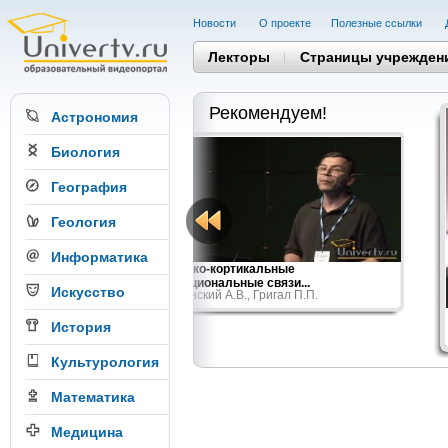
Новости
О проекте
Полезные cсылки
Лекторы
Страницы учрежден
Рекомендуем!
Астрономия
Биология
География
Геология
Информатика
Густавом Юнгом
Кортико-кортикальные
функциональные связи...
Искусство
Курганский А.В., Григал П.П.
История
Культурология
Математика
Медицина