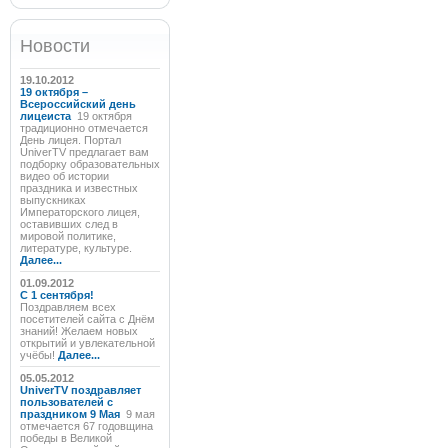
Новости
19.10.2012
19 октября –
Всероссийский день
лицеиста
19 октября
традиционно отмечается
День лицея. Портал
UniverTV предлагает вам
подборку образовательных
видео об истории
праздника и известных
выпускниках
Императорского лицея,
оставивших след в
мировой политике,
литературе, культуре.
Далее...
01.09.2012
C 1 сентября!
Поздравляем всех
посетителей сайта с Днём
знаний! Желаем новых
открытий и увлекательной
учёбы!
Далее...
05.05.2012
UniverTV поздравляет
пользователей с
праздником 9 Мая
9 мая
отмечается 67 годовщина
победы в Великой