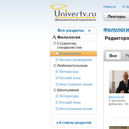
Новости
О пр
Лекторы
Филологи
Все разделы
Филология
Редакторо
Студентам,
cпециалистам
Языкознание
Все
Р
Литературоведение
Любознательным
Литература
Русский язык
Иностранные языки
Школьникам
Литература
Филология
1 просмотр
Русский язык
Добавлен: 19.
Иностранные языки
К списку разделов