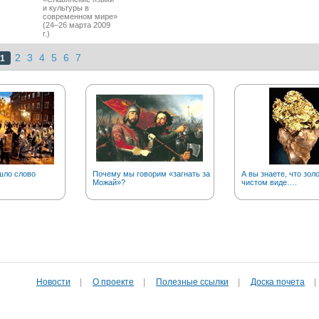
и культуры в
современном мире»
(24–26 марта 2009
г.)
2
3
4
5
6
7
1
шло слово
Почему мы говорим «загнать за
А вы знаете, что золо
Можай»?
чистом виде….
Новости
|
О проекте
|
Полезные cсылки
|
Доска почета
|