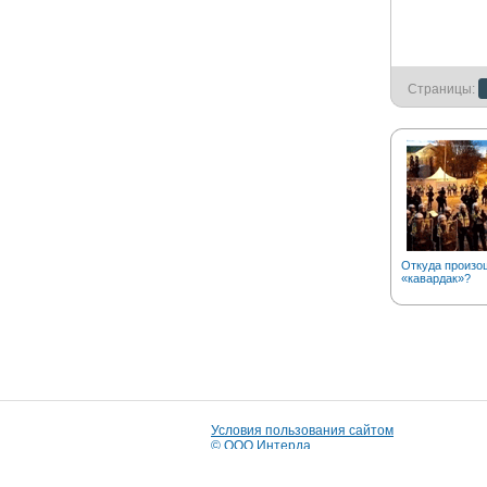
Страницы:
Откуда произо
«кавардак»?
Условия пользования сайтом
© ООО Интерда
Разработка сайта:
i-market
© 2009
Дизайн сайта сделан в
Knock Knock