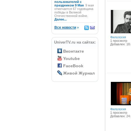
пользователей с
праздником 9 Мая
9 мая
отмечается 67 годовщина
победы в Великой
Отечественной войне.
Далее...
Все новости
»
Филология
1 просмотр
UniverTV.ru на сайтах:
Добавлен: 18.
Вконтакте
Youtube
FaceBook
Живой Журнал
Филология
1 просмотр
Добавлен: 24.