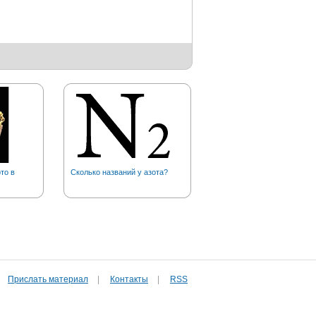
то в
Сколько названий у азота?
Совершают ли в наши дни
географические открытия?
Прислать материал
|
Контакты
|
RSS