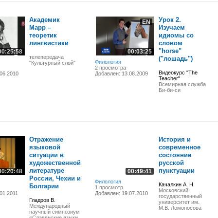
Академик
Урок 2.
EN
Марр –
Изучаем
теоретик
идиомы со
лингвистики
словом
"horse"
00:25:58
00:03:25
телепередача
("лошадь")
Филология
"Культурный слой"
2 просмотра
Видеокурс "The
06.2010
Добавлен: 13.08.2009
Teacher"
Всемирная служба
Би-би-си
Отражение
История и
языковой
современное
ситуации в
состояние
художественной
русской
литературе
пунктуации
00:20:48
00:49:41
России, Чехии и
Филология
Качалкин А. Н.
Болгарии
1 просмотр
Московский
01.2011
Добавлен: 19.07.2010
государственный
Гладров В.
университет им.
Международный
М.В. Ломоносова
научный симпозиум
«Славянские языки