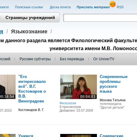
оекте
Полезные cсылки
Доска почета
Прислать материал
RSS
Страницы учреждений
я
/
Языкознание
/
м данного раздела является Филологический факульте
университета имени М.В. Ломонос
усский
Русские субтитры
Без перевода
От UniverTV
"Его
Современные
интересовало
проблемы
всё". В.Г.
русского
Костомаров о
языка
В.В.
00:18:54
00:04:03
Мохова Татьяна
Виноградове
Филология
телепередача
8 просмотров
"Другие детали"
Костомаров В. Г.
07.2010
Добавлен: 23.07.2009
Учимся
Славянские