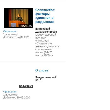
Славянство:
факторы
единения и
разделения
00:25:35
протоиерей
Филология
Даниленко Борис
1 просмотр
Международный
Добавлен: 24.01.2011
научный
симпозиум
«Славянские
языки и культуры в
современном
мире» (24–26
марта 2009 г.)
О слове
Рождественский
Ю. В.
00:27:25
Филология
1 просмотр
Добавлен: 19.07.2010