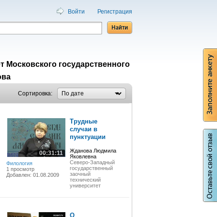
Войти
Регистрация
т Московского государственного
ова
Сортировка:
Трудные
случаи в
пунктуации
Жданова Людмила
00:31:11
Яковлевна
Северо-Западный
Филология
государственный
1 просмотр
заочный
Добавлен: 01.08.2009
технический
университет
О