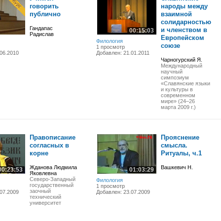
говорить
народы между
публично
взаимной
солидарностью
Гандапас
и членством в
00:15:03
Радислав
Европейском
Филология
cоюзе
1 просмотр
06.2010
Добавлен: 21.01.2011
Чарногурский Я.
Международный
научный
симпозиум
«Славянские языки
и культуры в
современном
мире» (24–26
марта 2009 г.)
Правописание
Прояснение
согласных в
смысла.
корне
Ритуалы, ч.1
Жданова Людмила
Вашкевич Н.
00:23:53
01:03:29
Яковлевна
Северо-Западный
Филология
государственный
1 просмотр
заочный
07.2009
Добавлен: 23.07.2009
технический
университет