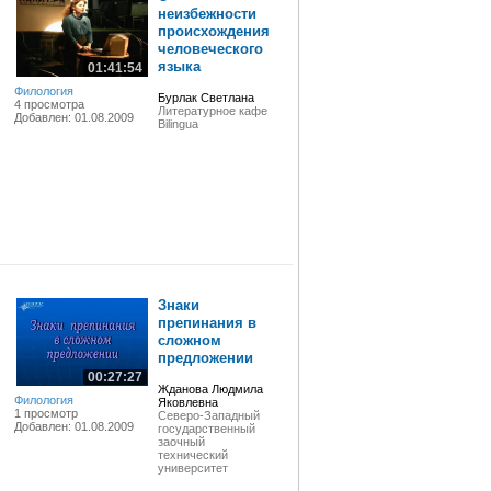
неизбежности
происхождения
человеческого
языка
01:41:54
Филология
Бурлак Светлана
4 просмотра
Литературное кафе
Добавлен: 01.08.2009
Вilingua
Знаки
препинания в
сложном
предложении
00:27:27
Жданова Людмила
Филология
Яковлевна
1 просмотр
Северо-Западный
Добавлен: 01.08.2009
государственный
заочный
технический
университет