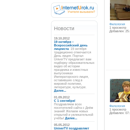
Филология
Новости
1 просмотр
Добавлен: 25.
19.10.2012
19 октября –
Всероссийский день
лицеиста
19 октября
традиционно отмечается
День лицея. Портал
UniverTV предлагает вам
подборку образовательных
видео об истории
праздника и известных
выпускниках
Императорского лицея,
оставивших след в
мировой политике,
литературе, культуре.
Далее...
01.09.2012
C 1 сентября!
Поздравляем всех
Филология
посетителей сайта с Днём
1 просмотр
знаний! Желаем новых
Добавлен: 07.
открытий и увлекательной
учёбы!
Далее...
05.05.2012
UniverTV поздравляет