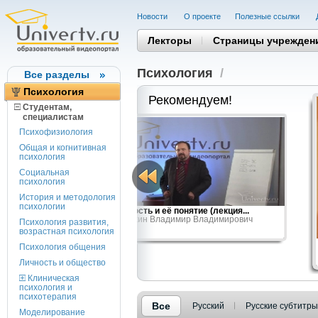
Новости
О проекте
Полезные cсылки
Лекторы
Страницы учрежден
Психология
/
Все разделы
Психология
Рекомендуем!
Студентам,
cпециалистам
Психофизиология
Общая и когнитивная
психология
Социальная
психология
История и методология
психологии
енное слово
Личность и её понятие (лекция...
Умрихин Владимир Владимирович
Психология развития,
возрастная психология
Психология общения
Личность и общество
Клиническая
психология и
психотерапия
Все
Русский
Русские субтитры
Моделирование