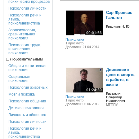
психических процессов
Психология личности
Сэр Фрэнсис
Психология речи и
Гальтон
языка,
психолингвистика
Красиков Н. Ю.
Зоопсихология,
00:01:56
сравнительная
психология
Психология
1 просмотр
Психология труда,
Добавлен: 21.04.2014
инженерная
психология
Любознательным
Общая и когнитивная
Движение к
психология
цели в спорте,
Социальная
в работе, в
психология
жизни
Психология животных
01:24:30
Касаткин
Мозг и психика
Психология
Владимир
1 просмотр
Психология общения
Николаевич
Добавлен: 06.06.2012
МГППУ
Детская психология
Личность и общество
Психология личности
Психология речи и
языка,
психолингвистика