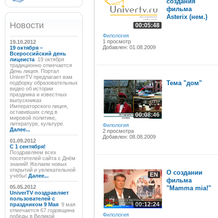
создания
фильма
Asterix (нем.)
Новости
00:05:48
Филология
1 просмотр
19.10.2012
Добавлен: 01.08.2009
19 октября –
Всероссийский день
лицеиста
19 октября
традиционно отмечается
День лицея. Портал
UniverTV предлагает вам
Тема "дом"
подборку образовательных
видео об истории
праздника и известных
выпускниках
Императорского лицея,
оставивших след в
00:08:46
мировой политике,
литературе, культуре.
Филология
Далее...
2 просмотра
Добавлен: 08.08.2009
01.09.2012
C 1 сентября!
Поздравляем всех
посетителей сайта с Днём
знаний! Желаем новых
открытий и увлекательной
О создании
EN
учёбы!
Далее...
фильма
05.05.2012
"Mamma mia!"
UniverTV поздравляет
пользователей с
00:12:24
праздником 9 Мая
9 мая
отмечается 67 годовщина
Филология
победы в Великой