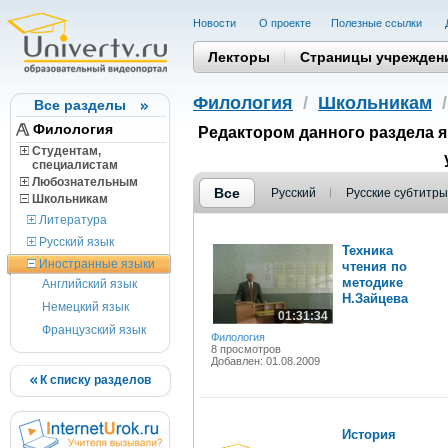
Новости
О проекте
Полезные cсылки
Лекторы
Страницы учрежден
Филология
/
Школьникам
Все разделы
Филология
Редактором данного раздела 
Студентам,
cпециалистам
Любознательным
Все
Русский
Русские субтитры
Школьникам
Литература
Русский язык
Техника
Иностранные языки
чтения по
методике
Английский язык
Н.Зайцева
Немецкий язык
01:31:34
Французский язык
Филология
8 просмотров
Добавлен: 01.08.2009
К списку разделов
История