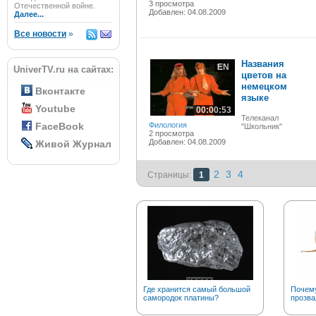
3 просмотра
Отечественной войне.
Добавлен: 04.08.2009
Далее...
Все новости
»
Названия
EN
UniverTV.ru на сайтах:
цветов на
немецком
Вконтакте
языке
Youtube
00:00:53
Телеканал
FaceBook
Филология
"Школьник"
2 просмотра
Добавлен: 04.08.2009
Живой Журнал
2
3
4
Страницы:
1
Где хранится самый большой
Почему
самородок платины?
прозва