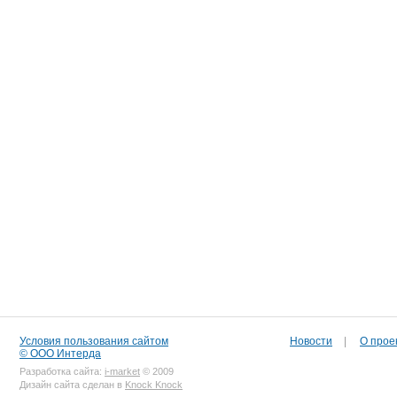
Условия пользования сайтом
Новости
|
О прое
© ООО Интерда
Разработка сайта:
i-market
© 2009
Дизайн сайта сделан в
Knock Knock