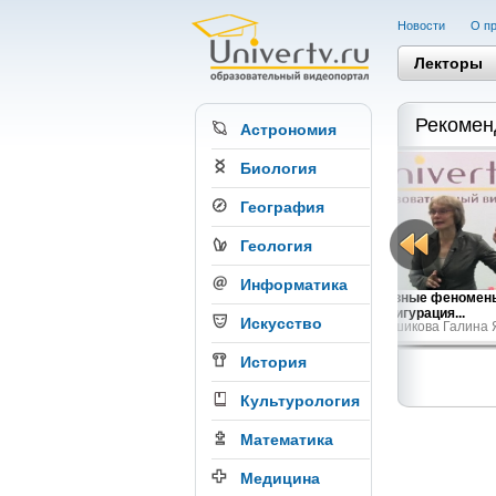
Новости
О пр
Лекторы
Рекомен
Астрономия
Биология
География
Геология
Информатика
Инфракрасный мир глазами биофизика
Основные феномены
Хижняк Е.П.
Конфигурация...
Искусство
Меньшикова Галина 
История
Культурология
Математика
Медицина