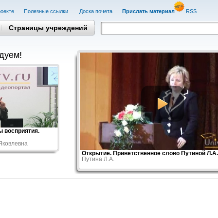
оекте
Полезные cсылки
Доска почета
Прислать материал
RSS
Страницы учреждений
дуем!
 восприятия.
Яковлевна
Открытие. Приветственное слово Путиной Л.А.
Путина Л.А.