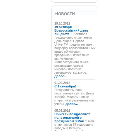
Новости
19.10.2012
19 октября –
Всероссийский день
лицеиста
19 октября
традиционно отмечается
День лицея. Портал
UniverTV предлагает вам
подборку образовательных
видео об истории
праздника и известных
выпускниках
Императорского лицея,
оставивших след в
мировой политике,
литературе, культуре.
Далее...
01.09.2012
C 1 сентября!
Поздравляем всех
посетителей сайта с Днём
знаний! Желаем новых
открытий и увлекательной
учёбы!
Далее...
05.05.2012
UniverTV поздравляет
пользователей с
праздником 9 Мая
9 мая
отмечается 67 годовщина
победы в Великой