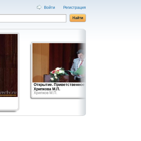
Войти
Регистрация
Открытие. Приветственное слово
Системн
Хрипкова М.П.
опыта...
Хрипков М.П.
Александ