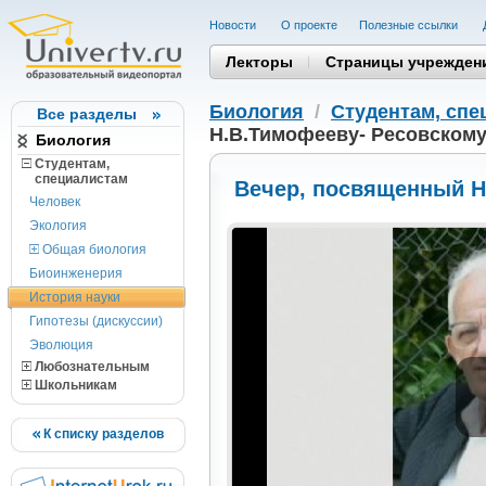
Новости
О проекте
Полезные cсылки
Лекторы
Страницы учрежден
Биология
/
Студентам, cпе
Все разделы
Н.В.Тимофееву- Ресовскому
Биология
Студентам,
cпециалистам
Вечер, посвященный Н
Человек
Экология
Общая биология
Биоинженерия
История науки
Гипотезы (дискуссии)
Эволюция
Любознательным
Школьникам
К списку разделов