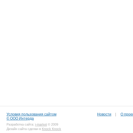
Условия пользования сайтом
Новости
|
О прое
© ООО Интерда
Разработка сайта:
i-market
© 2009
Дизайн сайта сделан в
Knock Knock