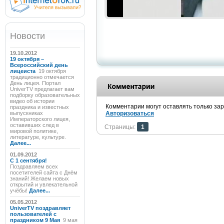
Новости
19.10.2012
19 октября –
Всероссийский день
лицеиста
19 октября
традиционно отмечается
День лицея. Портал
UniverTV предлагает вам
подборку образовательных
видео об истории
Комментарии могут оставлять только за
праздника и известных
выпускниках
Авторизоваться
Императорского лицея,
оставивших след в
Страницы:
1
мировой политике,
литературе, культуре.
Далее...
01.09.2012
C 1 сентября!
Поздравляем всех
посетителей сайта с Днём
знаний! Желаем новых
открытий и увлекательной
учёбы!
Далее...
05.05.2012
UniverTV поздравляет
пользователей с
праздником 9 Мая
9 мая