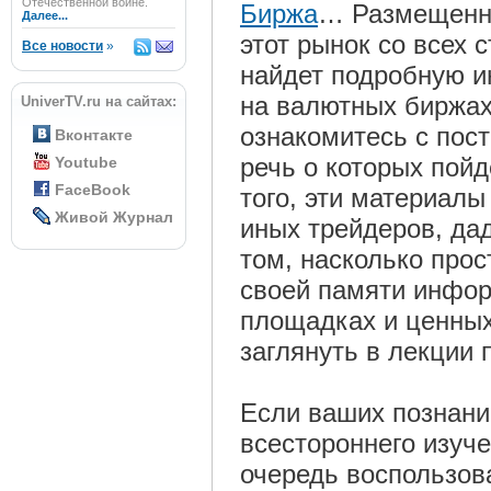
Отечественной войне.
Биржа
… Размещенны
Далее...
этот рынок со всех 
Все новости
»
найдет подробную 
на валютных биржах
UniverTV.ru на сайтах:
ознакомитесь с пос
Вконтакте
речь о которых пойд
Youtube
FaceBook
того, эти материалы
Живой Журнал
иных трейдеров, дад
том, насколько прос
своей памяти инфо
площадках и ценных 
заглянуть в лекции 
Если ваших познаний
всестороннего изуч
очередь воспользов