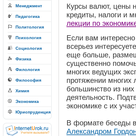
Курсы валют, цены 
Менеджмент
кредиты, налоги и м
Педагогика
лекции по экономик
Политология
Если вам интересно
Психология
всерьез интересуете
Социология
еще больше, разме
Физика
существенно помочь
Филология
многих ведущих экс
протяжении многих 
Философия
большинство из них
Химия
деятельность. Подт
Экономика
экономике с их уча
Юриспруденция
В формате беседы 
Александром Гордо