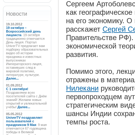
Сергеем Артоболевс
как географическое 
Новости
на его экономику. 
19.10.2012
расскажет
Сергей С
19 октября –
Всероссийский день
лицеиста
19 октября
Правительстве РФ).
традиционно отмечается
День лицея. Портал
экономической теор
UniverTV предлагает вам
подборку образовательных
развития.
видео об истории
праздника и известных
выпускниках
Императорского лицея,
оставивших след в
Помимо этого, лекц
мировой политике,
литературе, культуре.
отражены в материа
Далее...
01.09.2012
Нилекани
руководит
C 1 сентября!
Поздравляем всех
первопроходцем аут
посетителей сайта с Днём
знаний! Желаем новых
стратегическим вид
открытий и увлекательной
учёбы!
Далее...
шансы Индии сохра
05.05.2012
UniverTV поздравляет
темпы роста.
пользователей с
праздником 9 Мая
9 мая
отмечается 67 годовщина
победы в Великой