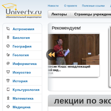
Новости
О проекте
Полезные cсылки
Лекторы
Страницы учрежден
Рекомендуем!
Астрономия
Биология
География
Геология
Информатика
я:
Равновесие Нэша: ненадлежащий
внешний вид...
Искусство
Ben Polak
История
Культурология
лекции по эк
Математика
Медицина