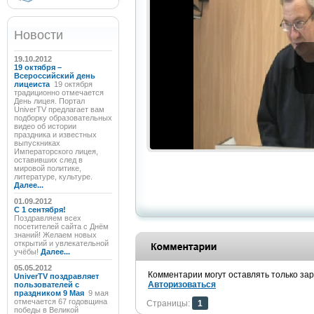
Новости
19.10.2012
19 октября –
Всероссийский день
лицеиста
19 октября
традиционно отмечается
День лицея. Портал
UniverTV предлагает вам
подборку образовательных
видео об истории
праздника и известных
выпускниках
Императорского лицея,
оставивших след в
мировой политике,
литературе, культуре.
Далее...
01.09.2012
C 1 сентября!
Поздравляем всех
посетителей сайта с Днём
знаний! Желаем новых
открытий и увлекательной
учёбы!
Далее...
05.05.2012
Комментарии могут оставлять только за
UniverTV поздравляет
Авторизоваться
пользователей с
праздником 9 Мая
9 мая
отмечается 67 годовщина
Страницы:
1
победы в Великой