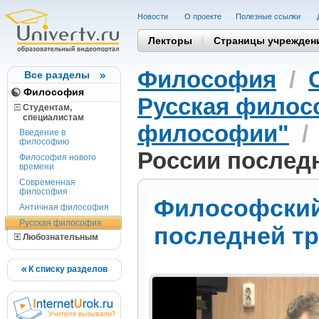
Новости
О проекте
Полезные cсылки
Лекторы
Страницы учрежден
Философия
/
Все разделы
Философия
Русская фило
Студентам,
cпециалистам
философии"
Введение в
философию
России последн
Философия нового
времени
Современная
философия
Философский
Античная философия
Русская философия
последней тр
Любознательным
К списку разделов