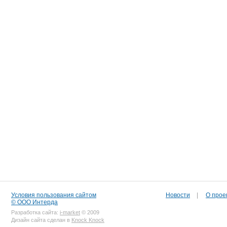
Условия пользования сайтом
Новости
|
О прое
© ООО Интерда
Разработка сайта:
i-market
© 2009
Дизайн сайта сделан в
Knock Knock