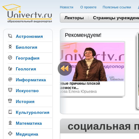
Новости
О проекте
Полезные cсылки
Лекторы
Страницы учрежден
Рекомендуем!
Астрономия
Биология
География
Геология
Информатика
ва восприятия, ч.1
Средовые причины плохой
адимирович
успеваемости...
Искусство
Балашова Елена Юрьевна
История
Культурология
социальная 
Математика
Медицина