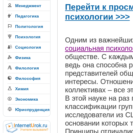
Перейти к прос
Менеджмент
психологии >>>
Педагогика
Политология
Психология
Одним из важнейши
социальная психоло
Социология
обществе. С каждым
Физика
ведь она способна 
Филология
представителей общ
Философия
интересы. Отношени
коллективах – все э
Химия
В этой науке на ра
Экономика
классификации груп
Юриспруденция
исследователи из С
основании которых 
Принципы отличалис