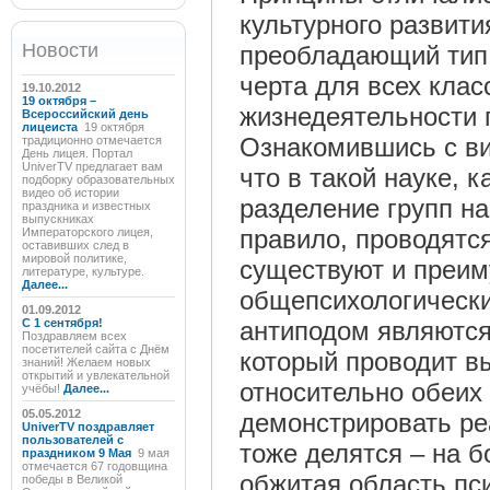
культурного развити
Новости
преобладающий тип 
черта для всех кла
19.10.2012
19 октября –
жизнедеятельности 
Всероссийский день
лицеиста
19 октября
Ознакомившись с ви
традиционно отмечается
День лицея. Портал
UniverTV предлагает вам
что в такой науке, 
подборку образовательных
видео об истории
разделение групп н
праздника и известных
выпускниках
правило, проводятс
Императорского лицея,
оставивших след в
мировой политике,
существуют и преи
литературе, культуре.
Далее...
общепсихологически
01.09.2012
C 1 сентября!
антиподом являются
Поздравляем всех
посетителей сайта с Днём
который проводит в
знаний! Желаем новых
открытий и увлекательной
относительно обеих
учёбы!
Далее...
05.05.2012
демонстрировать ре
UniverTV поздравляет
пользователей с
тоже делятся – на б
праздником 9 Мая
9 мая
отмечается 67 годовщина
обжитая область пси
победы в Великой