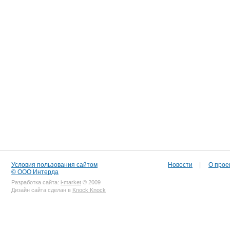
Условия пользования сайтом
Новости
|
О прое
© ООО Интерда
Разработка сайта:
i-market
© 2009
Дизайн сайта сделан в
Knock Knock