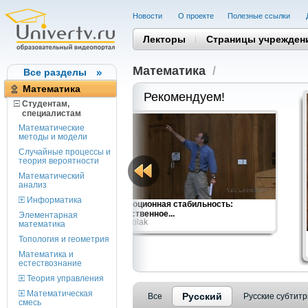
Новости
О проекте
Полезные cсылки
Лекторы
Страницы учрежден
Математика
/
Все разделы
Математика
Рекомендуем!
Студентам,
cпециалистам
Математические
методы и модели
Случайные процессы и
теория вероятности
Математический
анализ
Информатика
на месте другого
Эволюционная стабильность:
общественное...
Элементарная
Ben Polak
математика
Топология и геометрия
Математика и
естествознание
Теория управления
Математическая
Русский
Все
Русские субтит
смесь