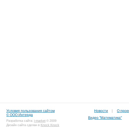
Условия пользования сайтом
Новости
|
О прое
© ООО Интерда
Видео "Математика"
Разработка сайта:
i-market
© 2009
Дизайн сайта сделан в
Knock Knock