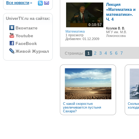
Все новости
»
Лекция
«Математика и
математики».
UniverTV.ru на сайтах:
Ч. 4
0:10:57
Вконтакте
Козлов В. В.
Математика
МГУ им. М.В.
Youtube
1 просмотр
Ломоносова
Добавлен: 01.12.2009
FaceBook
Живой Журнал
2
3
4
5
6
7
Страницы:
1
С какой скоростью
Скольк
увеличивается пустыня
холода
Сахара?