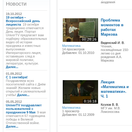
академия
Новости
19.10.2012
19 октября –
Проблема
Всероссийский день
лицеиста
19 октября
моментов в
традиционно отмечается
работах
День лицея. Портал
Маркова
UniverTV предлагает вам
подборку образовательных
00:26:26
видео об истории
Виденский И. В.
праздника и известных
Математика
Чтения,
выпускниках
14 просмотров
посвящённые 150-
Императорского лицея,
Добавлен: 01.10.2010
летию со дня
оставивших след в
рождения А.А.
мировой политике,
Маркова
литературе, культуре.
Далее...
01.09.2012
C 1 сентября!
Поздравляем всех
Лекция
посетителей сайта с Днём
«Математика и
знаний! Желаем новых
математики».
открытий и увлекательной
учёбы!
Далее...
Ч. 1
0:16:18
05.05.2012
Козлов В. В.
UniverTV поздравляет
Математика
МГУ им. М.В.
пользователей с
1 просмотр
Ломоносова
праздником 9 Мая
9 мая
Добавлен: 01.12.2009
отмечается 67 годовщина
победы в Великой
Отечественной войне.
Далее...