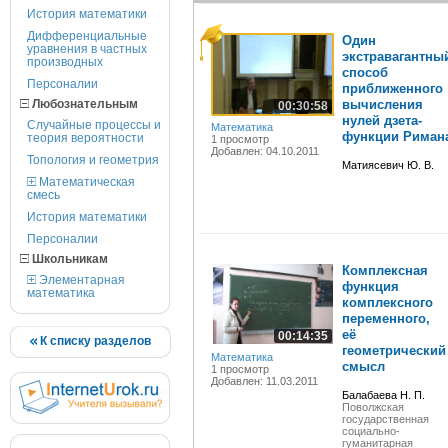
История математики
Дифференциальные
Один
уравнения в частных
экстравагантны
производных
способ
Персоналии
приближенного
Любознательным
вычисления
00:30:58
нулей дзета-
Случайные процессы и
Математика
функции Риман
теория вероятности
1 просмотр
Добавлен: 04.10.2011
Топология и геометрия
Матиясевич Ю. В.
Математическая
смесь
История математики
Персоналии
Школьникам
Комплексная
Элементарная
функция
математика
комплексного
переменного,
её
00:14:35
К списку разделов
геометрический
Математика
смысл
1 просмотр
Добавлен: 11.03.2011
Балабаева Н. П.
Поволжская
государственная
социально-
гуманитарная