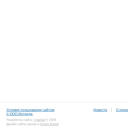
Условия пользования сайтом
Новости
|
О прое
© ООО Интерда
Разработка сайта:
i-market
© 2009
Дизайн сайта сделан в
Knock Knock