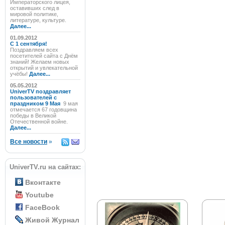
Императорского лицея,
оставивших след в
мировой политике,
литературе, культуре.
Далее...
01.09.2012
C 1 сентября!
Поздравляем всех
посетителей сайта с Днём
знаний! Желаем новых
открытий и увлекательной
учёбы!
Далее...
05.05.2012
UniverTV поздравляет
пользователей с
праздником 9 Мая
9 мая
отмечается 67 годовщина
победы в Великой
Отечественной войне.
Далее...
Все новости
»
UniverTV.ru на сайтах:
Вконтакте
Youtube
FaceBook
Живой Журнал