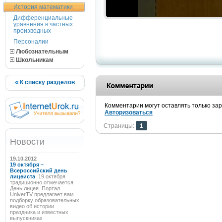
История математики
Дифференциальные
уравнения в частных
производных
Персоналии
Любознательным
Школьникам
К списку разделов
Комментарии могут оставлять только за
Авторизоваться
Страницы:
1
Новости
19.10.2012
19 октября –
Всероссийский день
лицеиста
19 октября
традиционно отмечается
День лицея. Портал
UniverTV предлагает вам
подборку образовательных
видео об истории
праздника и известных
выпускниках