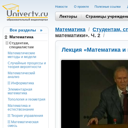
Новости
О проекте
Полезные cсылки
Лекторы
Страницы учрежден
Математика
/
Студентам, c
Все разделы
математики». Ч. 2
/
Математика
Студентам,
cпециалистам
Лекция «Математика и 
Математические
методы и модели
Случайные процессы и
теория вероятности
Математический
анализ
Информатика
Элементарная
математика
Топология и геометрия
Математика и
естествознание
Теория управления
Математическая
смесь