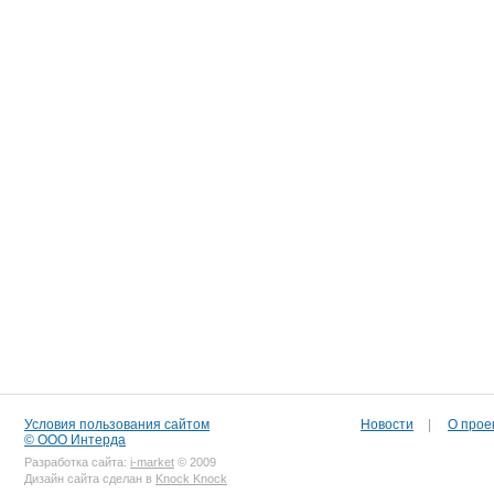
Условия пользования сайтом
Новости
|
О прое
© ООО Интерда
Разработка сайта:
i-market
© 2009
Дизайн сайта сделан в
Knock Knock