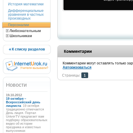
История математики
Дифференциальные
уравнения в частных
производных
Персоналии
Любознательным
Школьникам
К списку разделов
Комментарии могут оставлять только за
Авторизоваться
Страницы:
1
Новости
19.10.2012
19 октября –
Всероссийский день
лицеиста
19 октября
традиционно отмечается
День лицея. Портал
UniverTV предлагает вам
подборку образовательных
видео об истории
праздника и известных
выпускниках