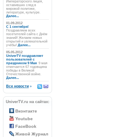
Императорского лицея,
оставивших след в
мировой политике,
литературе, культуре.
Далее...
01.09.2012
C 1 сентября!
Поздравляем всех
посетителей сайта с Днём
знаний! Желаем новых
открытий и увлекательной
учёбы!
Далее...
05.05.2012
UniverTV поздравляет
пользователей с
праздником 9 Мая
9 мая
отмечается 67 годовщина
победы в Великой
Отечественной войне.
Далее...
Все новости
»
UniverTV.ru на сайтах:
Вконтакте
Youtube
FaceBook
Живой Журнал