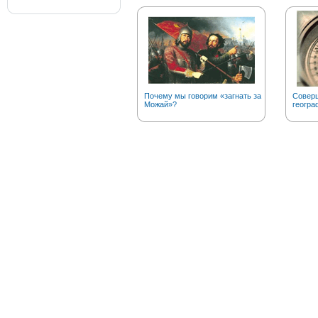
Почему мы говорим «загнать за
Соверш
Можай»?
геогра