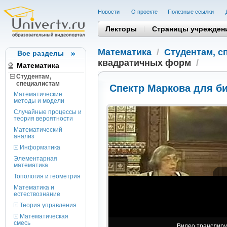
Новости
О проекте
Полезные cсылки
Лекторы
Страницы учрежден
Математика
/
Студентам, c
Все разделы
квадратичных форм
/
Математика
Студентам,
cпециалистам
Спектр Маркова для б
Математические
методы и модели
Случайные процессы и
теория вероятности
Математический
анализ
Информатика
Элементарная
математика
Топология и геометрия
Математика и
естествознание
Теория управления
Математическая
смесь
Видео транслируе