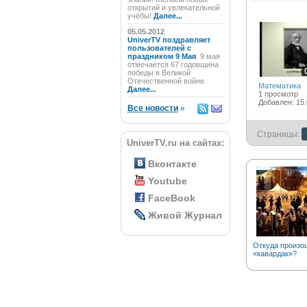
открытий и увлекательной
учёбы!
Далее...
05.05.2012
UniverTV поздравляет
пользователей с
праздником 9 Мая
9 мая
отмечается 67 годовщина
победы в Великой
Отечественной войне.
Математика
Далее...
1 просмотр
Добавлен: 15.
Все новости
»
Страницы:
UniverTV.ru на сайтах:
Вконтакте
Youtube
FaceBook
Живой Журнал
Откуда произо
«кавардак»?