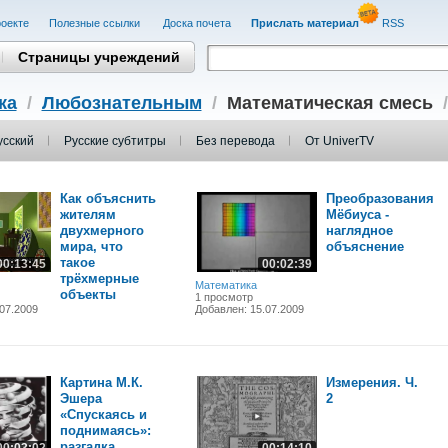
оекте
Полезные cсылки
Доска почета
Прислать материал
RSS
Страницы учреждений
ка
/
Любознательным
/
Математическая смесь
усский
Русские субтитры
Без перевода
От UniverTV
Как объяснить
Преобразования
жителям
Мёбиуса -
двухмерного
наглядное
мира, что
объяснение
такое
00:13:45
00:02:39
трёхмерные
Математика
объекты
1 просмотр
07.2009
Добавлен: 15.07.2009
Картина М.К.
Измерения. Ч.
Эшера
2
«Спускаясь и
поднимаясь»:
разгадка