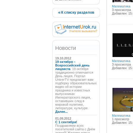
Математика
3 просмотра
К списку разделов
Добавлен: 15.
Новости
19.10.2012
Математика
19 октября –
3 просмотра
Всероссийский день
Добавлен: 15.
лицеиста
19 октября
традиционно отмечается
День лицея. Портал
UniverTV предлагает вам
подборку образовательных
видео об истории
праздника и известных
выпускниках
Императорского лицея,
оставивших след в
мировой политике,
литературе, культуре.
Далее...
Математика
01.09.2012
1 просмотр
C 1 сентября!
Добавлен: 15.
Поздравляем всех
посетителей сайта с Днём
знаний! Желаем новых