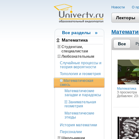
Новости
О пр
Лекторы
Математи
Все разделы
Математика
Все
Р
Студентам,
cпециалистам
Любознательным
Случайные процессы и
теория вероятности
Топология и геометрия
Математическая
смесь
Математика
Математические
3 просмотра
загадки и парадоксы
Добавлен: 23.
Занимательная
геометрия
Математические
этюды
История математики
Персоналии
Школьникам