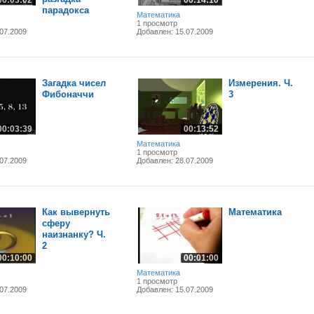
00:03:02
00:14:10
парадокса
Математика
1 просмотр
07.2009
Добавлен: 15.07.2009
Загадка чисел
Измерения. Ч.
Фибоначчи
3
00:03:39
00:13:52
Математика
1 просмотр
07.2009
Добавлен: 28.07.2009
Как вывернуть
Математика
сферу
наизнанку? Ч.
2
00:10:00
00:01:00
Математика
1 просмотр
07.2009
Добавлен: 15.07.2009