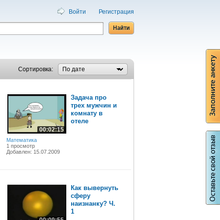
Войти
Регистрация
/
Сортировка:
Задача про
трех мужчин и
комнату в
отеле
00:02:15
Математика
1 просмотр
Добавлен: 15.07.2009
Как вывернуть
сферу
наизнанку? Ч.
1