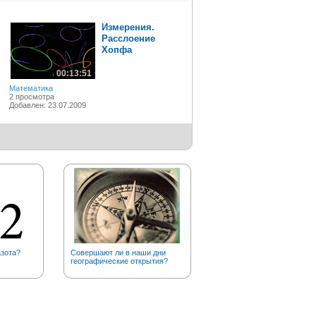
Измерения.
Расслоение
Хопфа
00:13:51
Математика
2 просмотра
Добавлен: 23.07.2009
азота?
Совершают ли в наши дни
Сколько на планете полюс
географические открытия?
холода?