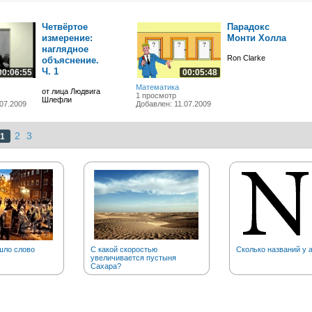
Четвёртое
Парадокс
измерение:
Монти Холла
наглядное
Ron Clarke
объяснение.
Ч. 1
00:06:55
00:05:48
Математика
от лица Людвига
1 просмотр
Шлефли
07.2009
Добавлен: 11.07.2009
2
3
1
шло слово
С какой скоростью
Сколько названий у 
увеличивается пустыня
Сахара?