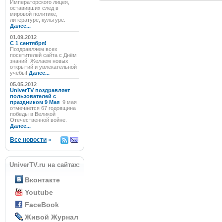
Императорского лицея,
оставивших след в
мировой политике,
литературе, культуре.
Далее...
01.09.2012
C 1 сентября!
Поздравляем всех
посетителей сайта с Днём
знаний! Желаем новых
открытий и увлекательной
учёбы!
Далее...
05.05.2012
UniverTV поздравляет
пользователей с
праздником 9 Мая
9 мая
отмечается 67 годовщина
победы в Великой
Отечественной войне.
Далее...
Все новости
»
UniverTV.ru на сайтах:
Вконтакте
Youtube
FaceBook
Живой Журнал