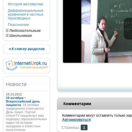
История математики
Дифференциальные
уравнения в частных
производных
Персоналии
Любознательным
Школьникам
К списку разделов
Новости
19.10.2012
19 октября –
Всероссийский день
лицеиста
19 октября
традиционно отмечается
День лицея. Портал
Комментарии могут оставлять только за
UniverTV предлагает вам
подборку образовательных
Авторизоваться
видео об истории
праздника и известных
Страницы:
1
выпускниках