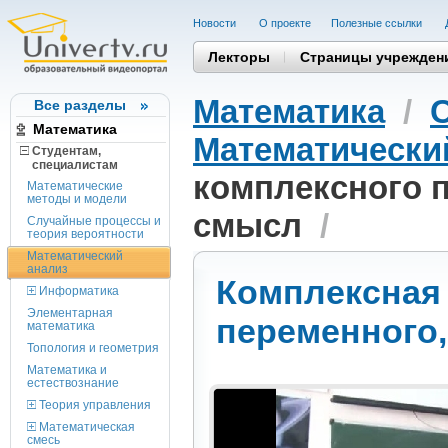
Новости
О проекте
Полезные cсылки
Лекторы
Страницы учрежден
Математика
/
Все разделы
Математика
Математически
Студентам,
cпециалистам
комплексного п
Математические
методы и модели
смысл
/
Случайные процессы и
теория вероятности
Математический
анализ
Комплексная
Информатика
Элементарная
переменного,
математика
Топология и геометрия
Математика и
естествознание
Теория управления
Математическая
смесь