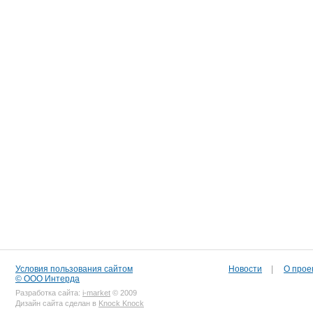
Условия пользования сайтом
Новости
|
О прое
© ООО Интерда
Разработка сайта:
i-market
© 2009
Дизайн сайта сделан в
Knock Knock