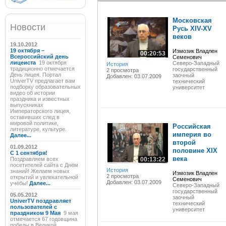
Московская
Новости
Русь XIV-XV
веков
19.10.2012
19 октября –
Измозик Владлен
00:20:53
Всероссийский день
Семенович
лицеиста
19 октября
Северо-Западный
История
традиционно отмечается
государственный
2 просмотра
День лицея. Портал
заочный
Добавлен: 03.07.2009
UniverTV предлагает вам
технический
подборку образовательных
университет
видео об истории
праздника и известных
выпускниках
Императорского лицея,
оставивших след в
мировой политике,
Российская
литературе, культуре.
империя во
Далее...
второй
01.09.2012
половине XIX
C 1 сентября!
века
Поздравляем всех
00:13:22
посетителей сайта с Днём
История
знаний! Желаем новых
Измозик Владлен
2 просмотра
открытий и увлекательной
Семенович
Добавлен: 03.07.2009
учёбы!
Далее...
Северо-Западный
государственный
05.05.2012
заочный
UniverTV поздравляет
технический
пользователей с
университет
праздником 9 Мая
9 мая
отмечается 67 годовщина
победы в Великой