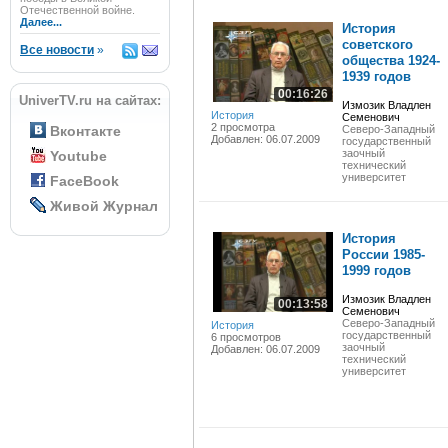
Отечественной войне.
Далее...
История
советского
Все новости
»
общества 1924-
1939 годов
00:16:26
UniverTV.ru на сайтах:
Измозик Владлен
История
Семенович
2 просмотра
Вконтакте
Северо-Западный
Добавлен: 06.07.2009
государственный
заочный
Youtube
технический
университет
FaceBook
Живой Журнал
История
России 1985-
1999 годов
Измозик Владлен
00:13:58
Семенович
Северо-Западный
История
государственный
6 просмотров
заочный
Добавлен: 06.07.2009
технический
университет