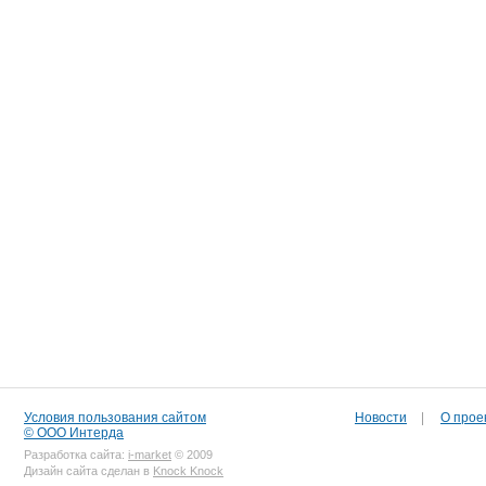
Условия пользования сайтом
Новости
|
О прое
© ООО Интерда
Разработка сайта:
i-market
© 2009
Дизайн сайта сделан в
Knock Knock