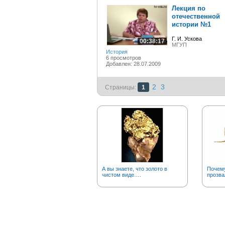
Лекция по
отечественной
истории №1
Г. И. Ускова
00:38:17
МГУП
История
6 просмотров
Добавлен: 28.07.2009
2
3
Страницы:
1
А вы знаете, что золото в
Почему
чистом виде….
прозва