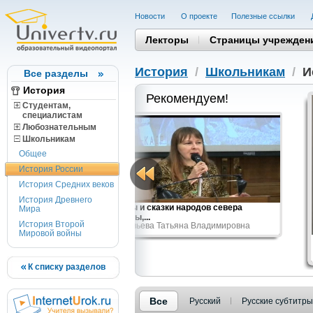
Новости
О проекте
Полезные cсылки
Лекторы
Страницы учрежден
История
/
Школьникам
/
И
Все разделы
История
Рекомендуем!
Студентам,
cпециалистам
Любознательным
Школьникам
Общее
История России
История Средних веков
История Древнего
18-1920гг.
Мифы и сказки народов севера
Мира
(саамы,...
История Второй
Муравьева Татьяна Владимировна
Мировой войны
К списку разделов
Все
Русский
Русские субтитры