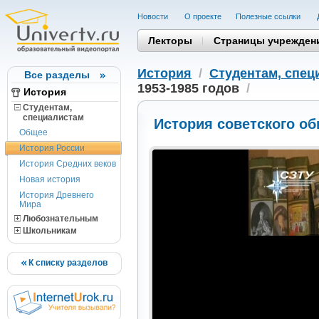
Новости
О проекте
Полезные cсылки
Лекторы
Страницы учрежден
История
/
Студентам, cпец
Все разделы
1953-1985 годов
/
История
Студентам,
cпециалистам
История советского об
Общее
История России
История Средних веков
Новая история
История Древнего
Мира
Любознательным
Школьникам
К списку разделов