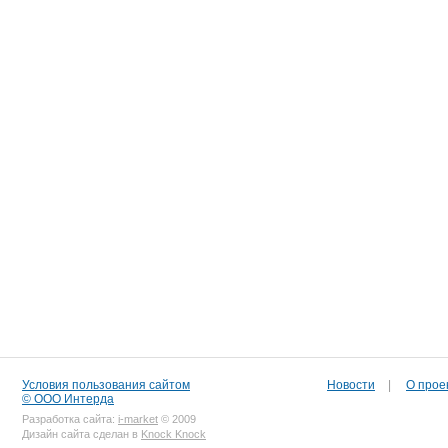
Условия пользования сайтом
Новости
|
О прое
© ООО Интерда
Разработка сайта:
i-market
© 2009
Дизайн сайта сделан в
Knock Knock