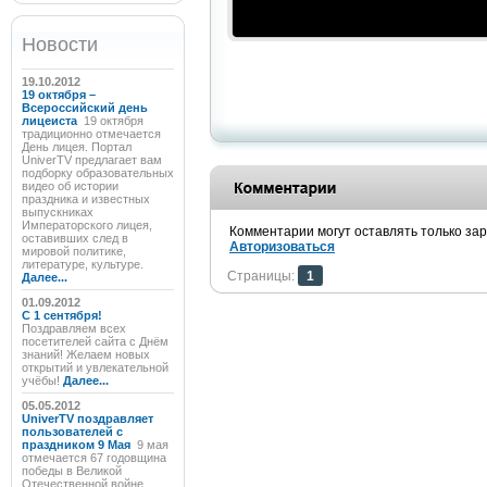
Новости
19.10.2012
19 октября –
Всероссийский день
лицеиста
19 октября
традиционно отмечается
День лицея. Портал
UniverTV предлагает вам
подборку образовательных
видео об истории
праздника и известных
выпускниках
Императорского лицея,
Комментарии могут оставлять только за
оставивших след в
Авторизоваться
мировой политике,
литературе, культуре.
Страницы:
1
Далее...
01.09.2012
C 1 сентября!
Поздравляем всех
посетителей сайта с Днём
знаний! Желаем новых
открытий и увлекательной
учёбы!
Далее...
05.05.2012
UniverTV поздравляет
пользователей с
праздником 9 Мая
9 мая
отмечается 67 годовщина
победы в Великой
Отечественной войне.