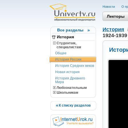
Новости
О пр
Лекторы
История
Все разделы
1924-1939
История
Студентам,
cпециалистам
Истори
Общее
История России
История Средних веков
Новая история
История Древнего
Мира
Любознательным
Школьникам
К списку разделов