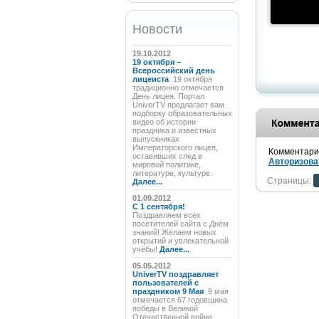
Новости
19.10.2012
19 октября –
Всероссийский день
лицеиста
19 октября
традиционно отмечается
День лицея. Портал
UniverTV предлагает вам
подборку образовательных
видео об истории
праздника и известных
выпускниках
Императорского лицея,
Комментарии
оставивших след в
Авторизова
мировой политике,
литературе, культуре.
Страницы:
Далее...
01.09.2012
C 1 сентября!
Поздравляем всех
посетителей сайта с Днём
знаний! Желаем новых
открытий и увлекательной
учёбы!
Далее...
05.05.2012
UniverTV поздравляет
пользователей с
праздником 9 Мая
9 мая
отмечается 67 годовщина
победы в Великой
Отечественной войне.