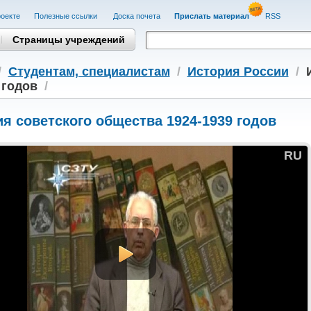
оекте
Полезные cсылки
Доска почета
Прислать материал
RSS
Страницы учреждений
/
Студентам, cпециалистам
/
История России
/
 годов
/
я советского общества 1924-1939 годов
RU