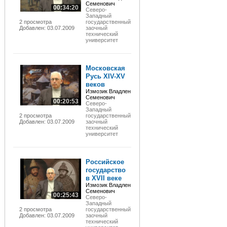
Семенович
00:34:20
Северо-
Западный
2 просмотра
государственный
Добавлен: 03.07.2009
заочный
технический
университет
Московская
Русь XIV-XV
веков
Измозик Владлен
Семенович
00:20:53
Северо-
Западный
2 просмотра
государственный
Добавлен: 03.07.2009
заочный
технический
университет
Российское
государство
в XVII веке
Измозик Владлен
Семенович
00:25:43
Северо-
Западный
2 просмотра
государственный
Добавлен: 03.07.2009
заочный
технический