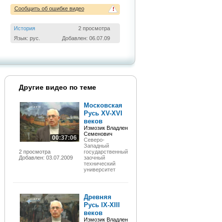
Сообщить об ошибке видео
!
История
2 просмотра
Язык: рус.
Добавлен: 06.07.09
Другие видео по теме
Московская
Русь XV-XVI
веков
Измозик Владлен
Семенович
00:37:06
Северо-
Западный
2 просмотра
государственный
Добавлен: 03.07.2009
заочный
технический
университет
Древняя
Русь IX-XIII
веков
Измозик Владлен