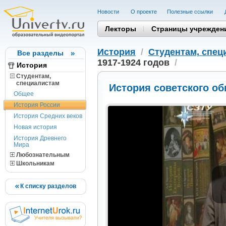
Новости
О проекте
Полезные cсылки
Лекторы
Страницы учрежден
История
/
Студентам, cпец
Все разделы
1917-1924 годов
/
История
Студентам,
cпециалистам
История советского об
Общее
История России
История Средних веков
Новая история
История Древнего
Мира
Любознательным
Школьникам
К списку разделов