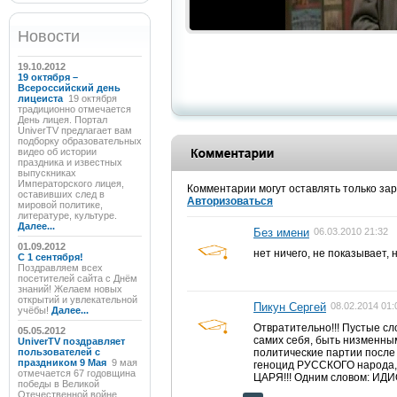
Новости
19.10.2012
19 октября –
Всероссийский день
лицеиста
19 октября
традиционно отмечается
День лицея. Портал
UniverTV предлагает вам
подборку образовательных
видео об истории
праздника и известных
выпускниках
Императорского лицея,
Комментарии могут оставлять только за
оставивших след в
Авторизоваться
мировой политике,
литературе, культуре.
Далее...
Без имени
06.03.2010 21:32
01.09.2012
нет ничего, не показывает, 
C 1 сентября!
Поздравляем всех
посетителей сайта с Днём
знаний! Желаем новых
открытий и увлекательной
Пикун Сергей
08.02.2014 01:
учёбы!
Далее...
Отвратительно!!! Пустые сл
05.05.2012
самих себя, быть низменны
UniverTV поздравляет
пользователей с
политические партии посл
праздником 9 Мая
9 мая
геноцид РУССКОГО народа
отмечается 67 годовщина
ЦАРЯ!!! Одним словом: ИДИ
победы в Великой
Отечественной войне.