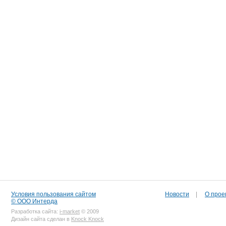
Условия пользования сайтом
Новости
|
О прое
© ООО Интерда
Разработка сайта:
i-market
© 2009
Дизайн сайта сделан в
Knock Knock