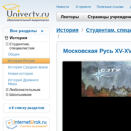
Новости
О проекте
Полезные cсылки
Лекторы
Страницы учрежден
История
/
Студентам, cпец
Все разделы
/
История
Студентам,
cпециалистам
Московская Русь XV-XV
Общее
История России
История Средних веков
Новая история
История Древнего
Мира
Любознательным
Школьникам
К списку разделов