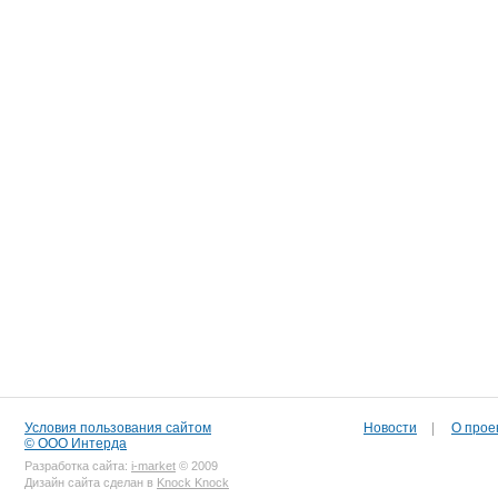
Условия пользования сайтом
Новости
|
О прое
© ООО Интерда
Разработка сайта:
i-market
© 2009
Дизайн сайта сделан в
Knock Knock