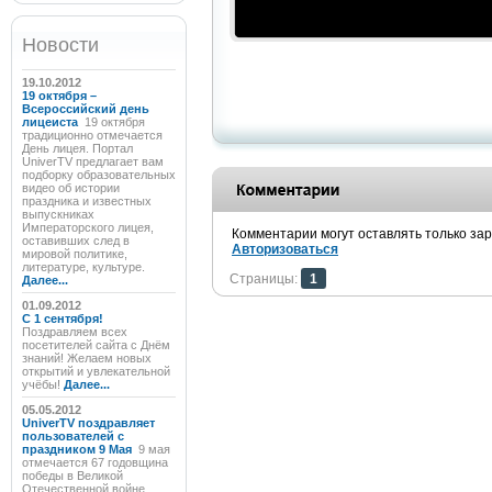
Новости
19.10.2012
19 октября –
Всероссийский день
лицеиста
19 октября
традиционно отмечается
День лицея. Портал
UniverTV предлагает вам
подборку образовательных
видео об истории
праздника и известных
выпускниках
Императорского лицея,
Комментарии могут оставлять только за
оставивших след в
Авторизоваться
мировой политике,
литературе, культуре.
Страницы:
1
Далее...
01.09.2012
C 1 сентября!
Поздравляем всех
посетителей сайта с Днём
знаний! Желаем новых
открытий и увлекательной
учёбы!
Далее...
05.05.2012
UniverTV поздравляет
пользователей с
праздником 9 Мая
9 мая
отмечается 67 годовщина
победы в Великой
Отечественной войне.