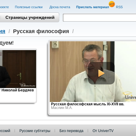
оекте
Полезные cсылки
Доска почета
Прислать материал
RSS
Страницы учреждений
ия
/
Русская философия
/
дуем!
 Николай Бердяев
Русская философская мысль XI-XVII вв.
Маслин М.А.
усский
Русские субтитры
Без перевода
От UniverTV