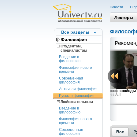
Новости
О пр
Лекторы
Философ
Все разделы
Философия
Рекомен
Студентам,
cпециалистам
Введение в
философию
Философия нового
времени
Современная
философия
Античная философия
Отец Павел Флоренский: богослов,
"Философ свободы"
Козырев А.П.
философ,...
Русская философия
Козырев А.П.
Любознательным
Введение в
философию
Философия нового
времени
Современная
Все
Р
философия