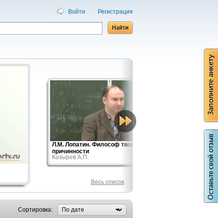
Войти
Регистрация
Л.М. Лопатин. Философ творческой
"Гениаль
Козырев 
причинности
Козырев А.П.
Весь список
Сортировка: