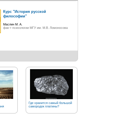
Курс "История русской
философии"
Маслин М. А.
фак-т психологии МГУ им. М.В. Ломоносова
Где хранится самый большой
Совершают ли в наши дни
ыня
самородок платины?
географические открытия?