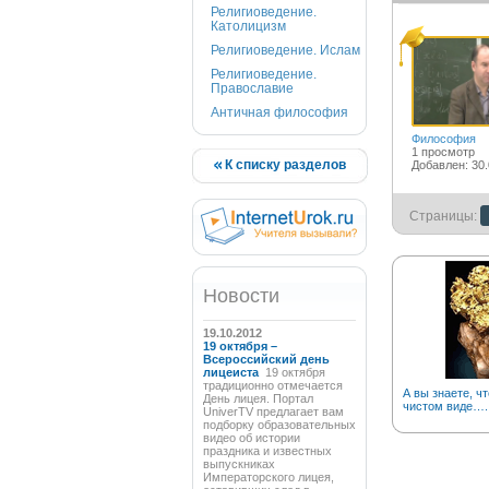
Религиоведение.
Католицизм
Религиоведение. Ислам
Религиоведение.
Православие
Античная философия
Философия
1 просмотр
К списку разделов
Добавлен: 30.
Страницы:
Новости
19.10.2012
19 октября –
Всероссийский день
лицеиста
19 октября
традиционно отмечается
А вы знаете, чт
День лицея. Портал
чистом виде….
UniverTV предлагает вам
подборку образовательных
видео об истории
праздника и известных
выпускниках
Императорского лицея,