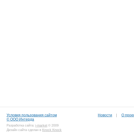
Условия пользования сайтом
Новости
|
О прое
© ООО Интерда
Разработка сайта:
i-market
© 2009
Дизайн сайта сделан в
Knock Knock