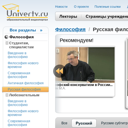
Новости
О проекте
Полезные cсылки
Лекторы
Страницы учрежден
Философия
/
Русская фил
Все разделы
Философия
Рекомендуем!
Студентам,
cпециалистам
Введение в
философию
Философия нового
времени
Современная
философия
Античная философия
 мысль XI-XVII
Философский консерватизм в России...
Маслин М.А.
Русская философия
Любознательным
Введение в
философию
Философия нового
времени
Современная
Русский
Все
Русские субтит
философия