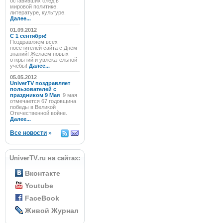
оставивших след в
мировой политике,
литературе, культуре.
Далее...
01.09.2012
C 1 сентября!
Поздравляем всех
посетителей сайта с Днём
знаний! Желаем новых
открытий и увлекательной
учёбы!
Далее...
05.05.2012
UniverTV поздравляет
пользователей с
праздником 9 Мая
9 мая
отмечается 67 годовщина
победы в Великой
Отечественной войне.
Далее...
Все новости
»
UniverTV.ru на сайтах:
Вконтакте
Youtube
FaceBook
Живой Журнал