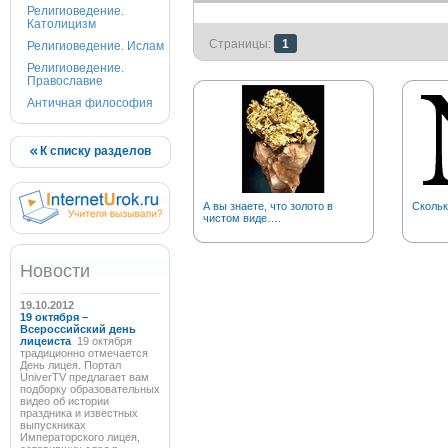
Религиоведение.
Католицизм
Страницы:
1
Религиоведение. Ислам
Религиоведение.
Православие
Античная философия
К списку разделов
А вы знаете, что золото в
Скольк
чистом виде….
Новости
19.10.2012
19 октября –
Всероссийский день
лицеиста
19 октября
традиционно отмечается
День лицея. Портал
UniverTV предлагает вам
подборку образовательных
видео об истории
праздника и известных
выпускниках
Императорского лицея,