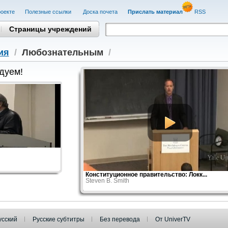
оекте
Полезные cсылки
Доска почета
Прислать материал
RSS
Страницы учреждений
ия
/
Любознательным
/
дуем!
Конституционное правительство: Локк...
Steven B. Smith
усский
Русские субтитры
Без перевода
От UniverTV