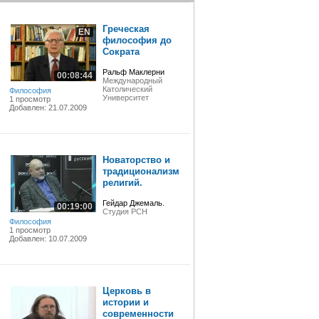
Греческая
EN
философия до
Сократа
Ральф Маклерни
00:08:44
Международный
Католический
Философия
Университет
1 просмотр
Добавлен: 21.07.2009
Новаторство и
традиционализм
религий.
Гейдар Джемаль.
00:19:00
Студия РСН
Философия
1 просмотр
Добавлен: 10.07.2009
Церковь в
истории и
современности