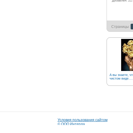
Добавлен: 21.
Страницы:
А вы знаете, чт
чистом виде….
Условия пользования сайтом
© ООО Интерда
Разработка сайта:
i-market
© 2009