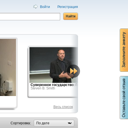
Войти
Регистрация
Суверенное государство: Гоббс...
Философы
Steven B. Smith
Steven B.
Весь список
Сортировка: