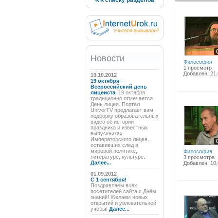
К списку разделов
Новости
Философия
1 просмотр
Добавлен: 21.
19.10.2012
19 октября –
Всероссийский день
лицеиста
19 октября
традиционно отмечается
День лицея. Портал
UniverTV предлагает вам
подборку образовательных
видео об истории
праздника и известных
выпускниках
Императорского лицея,
оставивших след в
мировой политике,
Философия
литературе, культуре.
3 просмотра
Далее...
Добавлен: 10.
01.09.2012
C 1 сентября!
Поздравляем всех
посетителей сайта с Днём
знаний! Желаем новых
открытий и увлекательной
учёбы!
Далее...