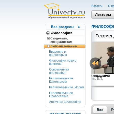
Новости
О пр
Лекторы
Философ
Все разделы
Философия
Рекомен
Студентам,
cпециалистам
Любознательным
Введение в
философию
Философия нового
времени
Современная
философия
Конституционное правительство:
О Мамардашвили
Религиоведение.
Зинченко В.П.
Локк...
Католицизм
Steven B. Smith
Религиоведение. Ислам
Религиоведение.
Православие
Античная философия
Все
Р