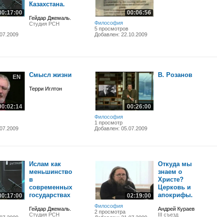
Казахстана.
00:17:00
00:06:56
Гейдар Джемаль.
Философия
Студия РСН
5 просмотров
07.2009
Добавлен: 22.10.2009
Смысл жизни
В. Розанов
EN
Терри Иглтон
00:02:14
00:26:00
Философия
1 просмотр
07.2009
Добавлен: 05.07.2009
Ислам как
Откуда мы
меньшинство
знаем о
в
Христе?
современных
Церковь и
государствах
апокрифы.
00:17:00
02:19:00
Философия
Гейдар Джемаль.
Андрей Кураев
2 просмотра
Студия РСН
III съезд