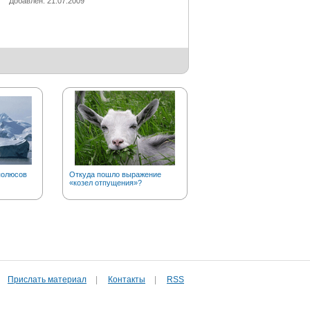
Добавлен: 21.07.2009
полюсов
Откуда пошло выражение
Сколько названий у азота?
«козел отпущения»?
Прислать материал
|
Контакты
|
RSS