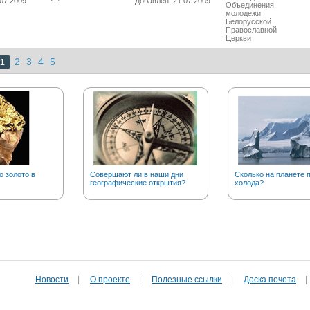
07.2009
Добавлен: 21.07.2009
Объединения
молодежи
Белорусской
Православной
Церкви
2
3
4
5
1
о золото в
Совершают ли в наши дни
Сколько на планете 
географические открытия?
холода?
Новости
|
О проекте
|
Полезные cсылки
|
Доска почета
|