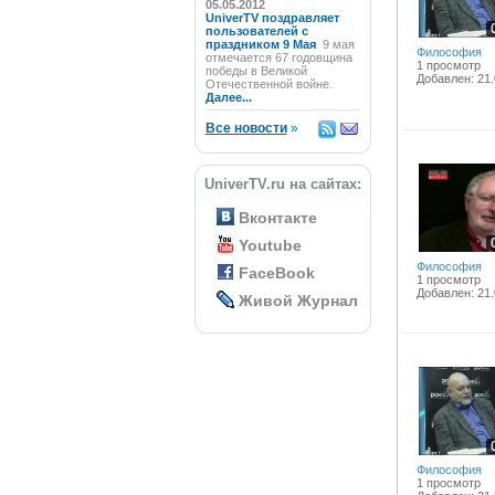
05.05.2012
UniverTV поздравляет
пользователей с
праздником 9 Мая
9 мая
Философия
отмечается 67 годовщина
1 просмотр
победы в Великой
Добавлен: 21.
Отечественной войне.
Далее...
Все новости
»
UniverTV.ru на сайтах:
Вконтакте
Youtube
Философия
FaceBook
1 просмотр
Добавлен: 21.
Живой Журнал
Философия
1 просмотр