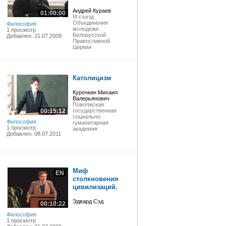
Андрей Кураев
01:00:00
III съезд
Объединения
Философия
молодежи
1 просмотр
Белорусской
Добавлен: 21.07.2009
Православной
Церкви
Католицизм
Курочкин Михаил
Валерьянович
Поволжская
00:15:12
государственная
социально-
Философия
гуманитарная
1 просмотр
академия
Добавлен: 08.07.2011
Миф
EN
столкновения
цивилизаций.
Эдвард Сэд
00:10:22
Философия
1 просмотр