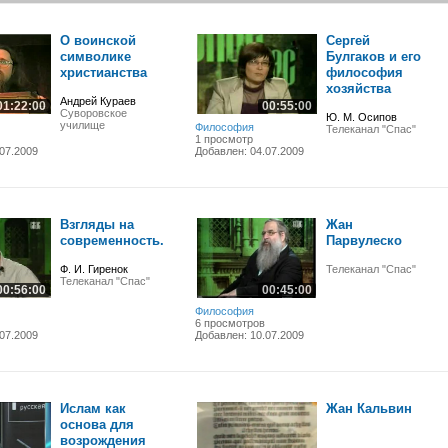
О воинской
Сергей
символике
Булгаков и его
христианства
философия
хозяйства
Андрей Кураев
01:22:00
00:55:00
Суворовское
Ю. М. Осипов
училище
Философия
Телеканал "Спас"
1 просмотр
07.2009
Добавлен: 04.07.2009
Взгляды на
Жан
современность.
Парвулеско
Ф. И. Гиренок
Телеканал "Спас"
Телеканал "Спас"
00:56:00
00:45:00
Философия
6 просмотров
07.2009
Добавлен: 10.07.2009
Ислам как
Жан Кальвин
основа для
возрождения