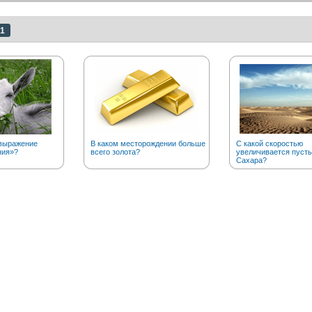
1
выражение
В каком месторождении больше
С какой скоростью
ния»?
всего золота?
увеличивается пуст
Сахара?