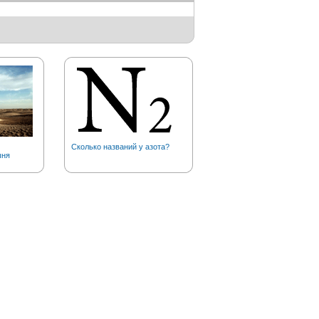
Сколько названий у азота?
Сколько на планете полюс
ыня
холода?