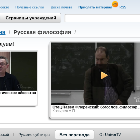
оекте
Полезные cсылки
Доска почета
Прислать материал
RSS
Страницы учреждений
ия
/
Русская философия
/
дуем!
гическое общество
Отец Павел Флоренский: богослов, философ,..
Козырев А.П.
Без перевода
сский
Русские субтитры
От UniverTV