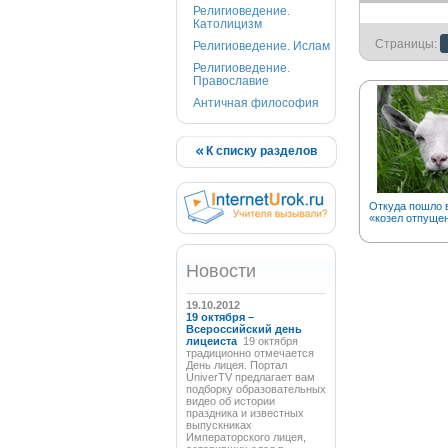
Религиоведение.
Католицизм
Страницы:
Религиоведение. Ислам
Религиоведение.
Православие
Античная философия
К списку разделов
Откуда пошло 
«козел отпуще
Новости
19.10.2012
19 октября –
Всероссийский день
лицеиста
19 октября
традиционно отмечается
День лицея. Портал
UniverTV предлагает вам
подборку образовательных
видео об истории
праздника и известных
выпускниках
Императорского лицея,