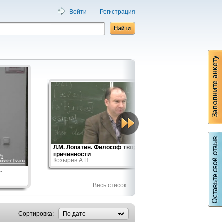
Войти
Регистрация
Л.М. Лопатин. Философ творческой
Русская
причинности
вв.
Козырев А.П.
Маслин М
.
Весь список
Сортировка: