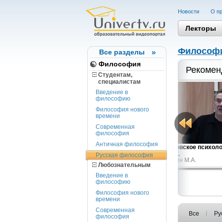
Новости
О пр
Лекторы
Философ
Все разделы
Философия
Рекомен
Студентам,
cпециалистам
Введение в
философию
Философия нового
времени
Современная
философия
Античная философия
Философский консерватизм в России...
Московское психоло
Маслин М.А.
и его...
Русская философия
Маслин М.А.
Любознательным
Введение в
философию
Философия нового
времени
Современная
Все
Ру
философия