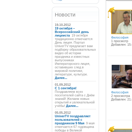
Новости
19.10.2012
19 октября –
Всероссийский день
лицеиста
19 октября
Философия
традиционно отмечается
1 просмотр
День лицея. Портал
Добавлен: 15.
UniverTV предлагает вам
подборку образовательных
видео об истории
праздника и известных
выпускниках
Императорского лицея,
оставивших след в
мировой политике,
литературе, культуре.
Далее...
01.09.2012
C 1 сентября!
Поздравляем всех
Философия
посетителей сайта с Днём
2 просмотра
знаний! Желаем новых
Добавлен: 21.
открытий и увлекательной
учёбы!
Далее...
05.05.2012
UniverTV поздравляет
пользователей с
праздником 9 Мая
9 мая
отмечается 67 годовщина
победы в Великой