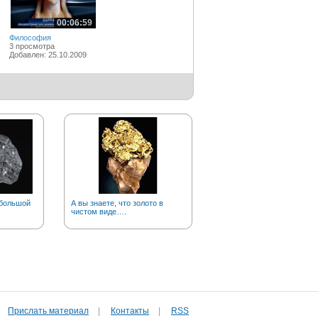
00:06:59
Философия
3 просмотра
Добавлен: 25.10.2009
 большой
А вы знаете, что золото в
Почему рыжих тараканов
чистом виде….
прозвали «прусаками»?
Прислать материал
|
Контакты
|
RSS