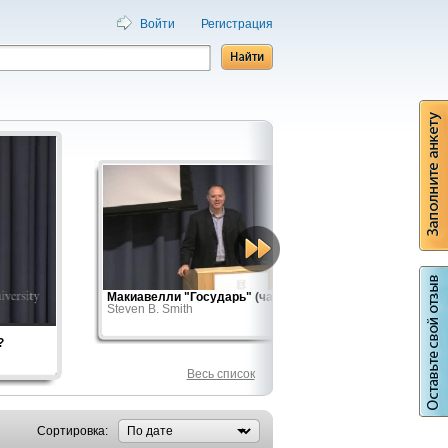
Войти
Регистрация
Макиавелли "Государь" (часть 2)
О занят
Steven B. Smith
Оскар Б
?
Весь список
Сортировка: