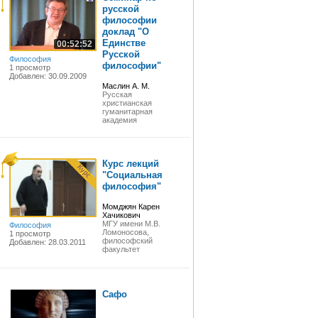
русской
философии
доклад "О
Единстве
00:52:52
Русской
Философия
философии"
1 просмотр
Добавлен: 30.09.2009
Маслин А. М.
Русская
христианская
гуманитарная
академия
Курс лекций
"Социальная
философия"
Момджян Карен
Хачикович
МГУ имени М.В.
Философия
Ломоносова,
1 просмотр
философский
Добавлен: 28.03.2011
факультет
Сафо