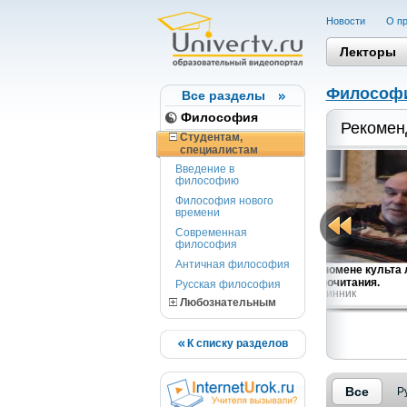
Новости
О пр
Лекторы
Философ
Все разделы
Философия
Рекомен
Студентам,
cпециалистам
Введение в
философию
Философия нового
времени
Современная
философия
Античная философия
Суверенное государство: Гоббс...
О феномене культа 
Steven B. Smith
чинопочитания.
Русская философия
Ю.В.Линник
Любознательным
К списку разделов
Все
Р