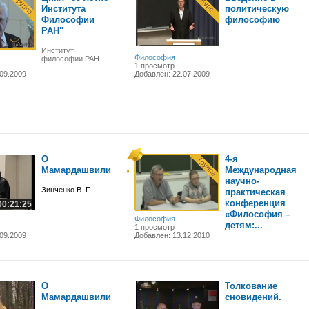
Института
политическую
Философии
философию
РАН"
Институт
Философия
философии РАН
1 просмотр
09.2009
Добавлен: 22.07.2009
О
4-я
Мамардашвили
Международная
научно-
Зинченко В. П.
практическая
конференция
00:21:25
«Философия –
Философия
детям:...
1 просмотр
09.2009
Добавлен: 13.12.2010
О
Толкование
Мамардашвили
сновидений.