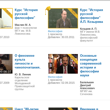
Курс "История
Курс "История
русской
русской
философии"
философии"
А.П. Козырева
Маслин М. А.
фак-т психологии
Козырев А. П.
МГУ им. М.В.
Философия
МГУ имени М.В.
Ломоносова
1 просмотр
Ломоносова,
07.2010
Добавлен: 30.03.2011
философский
факультет
О феномене
Основные
культа
концепции
личности и
современной
чинопочитания.
истории и
философии
00:06:37
Ю. В. Линник
науки
Философия
Карельское
1 просмотр
отделение
Балалыкин
07.2009
Добавлен: 02.09.2015
Молодежной
Дмитрий
Правозащитной
Алексеевич
группы
МГМУ им.
Сеченова
Цикл "80-летие
Введение в