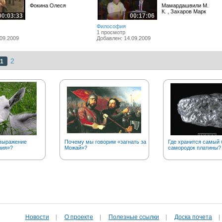
Фокина Олеся
Мамардашвили М.
К. , Захаров Марк
00:03:33
00:17:06
Философия
1 просмотр
09.2009
Добавлен: 14.09.2009
2
1
выражение
Почему мы говорим «загнать за
Где хранится самый
ния»?
Можай»?
самородок платины?
Новости
|
О проекте
|
Полезные cсылки
|
Доска почета
|