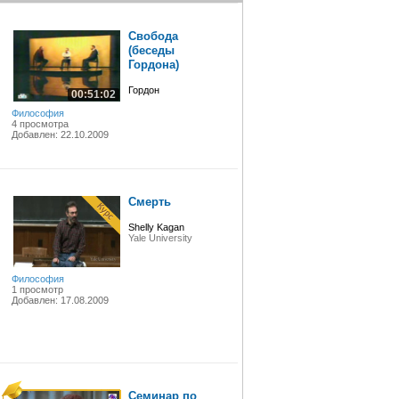
Свобода
(беседы
Гордона)
Гордон
00:51:02
Философия
4 просмотра
Добавлен: 22.10.2009
Смерть
Shelly Kagan
Yale University
Философия
1 просмотр
Добавлен: 17.08.2009
Семинар по