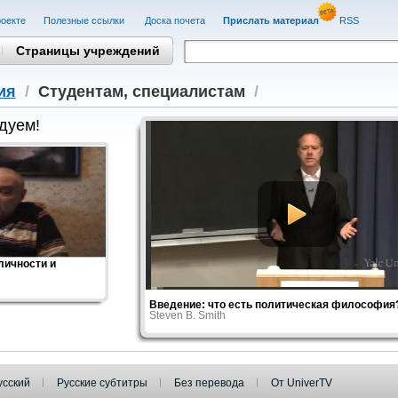
оекте
Полезные cсылки
Доска почета
Прислать материал
RSS
Страницы учреждений
ия
/
Студентам, cпециалистам
/
дуем!
личности и
Введение: что есть политическая философия
Steven B. Smith
усский
Русские субтитры
Без перевода
От UniverTV