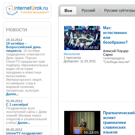
Все
Русский
Русские субтитры
Мат:
Новости
естественно
или
19.10.2012
безобразно?
19 октября –
Всероссийский день
00:48:02
лицеиста
19 октября
Алексей Плуцер-
Филология
традиционно отмечается
Сарно
1 просмотр
День лицея. Портал
телепередача
Добавлен: 11.03.2011
UniverTV предлагает вам
"Свобода мысли"
подборку образовательных
видео об истории
праздника и известных
выпускниках
Императорского лицея,
оставивших след в
мировой политике,
литературе, культуре.
Далее...
01.09.2012
C 1 сентября!
Поздравляем всех
посетителей сайта с Днём
Прагматический
знаний! Желаем новых
аспект
открытий и увлекательной
грамматики
учёбы!
Далее...
славянских
05.05.2012
языков
00:22:05
UniverTV поздравляет