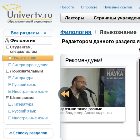
Новости
О проекте
Полезные cсылки
Лекторы
Страницы учрежден
Филология
/
Языкознание
Все разделы
Филология
Редактором данного раздела 
Студентам,
cпециалистам
Языкознание
Рекомендуем!
Литературоведение
Любознательным
Литература
Русский язык
Иностранные языки
Школьникам
Литература
потеза
Почему языки такие разные
Русский язык
Плунгян Владимир Александрович
симович
Иностранные языки
К списку разделов