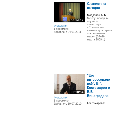
Славистика
сегодня
Молдован А. М.
Международный
00:14:17
научный
симпозиум
Филология
«Славянские
1 просмотр
языки и культуры в
Добавлен: 24.01.2011
современном
мире» (24–26
марта 2009 г.)
"Его
интересовало
всё". В.Г.
Костомаров о
В.В.
00:18:54
Виноградове
Филология
1 просмотр
Костомаров В. Г.
Добавлен: 19.07.2010