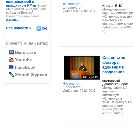
пользователей с
Филология
праздником 9 Мая
9 мая
Норман Б. Ю.
1 просмотр
отмечается 67 годовщина
Международный
Добавлен: 08.02.2011
победы в Великой
научный симпозиум
Отечественной войне.
«Славянские языки
Далее...
и культуры в
современном мире»
(24–26 марта 2009
Все новости
»
г.)
UniverTV.ru на сайтах:
Вконтакте
Славянство:
Youtube
факторы
FaceBook
единения и
разделения
Живой Журнал
00:25:35
протоиерей
Филология
Даниленко Борис
1 просмотр
Международный
Добавлен: 24.01.2011
научный
симпозиум
«Славянские
языки и культуры в
современном
мире» (24–26
марта 2009 г.)