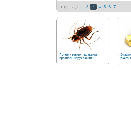
1
2
4
5
6
7
Страницы:
3
Почему рыжих тараканов
В како
прозвали «прусаками»?
всего 