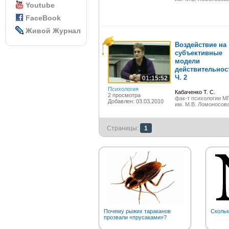
Youtube
FaceBook
Живой Журнал
Воздействие на
субъективные
модели
действительнос
Ч. 2
01:15:52
Психология
Кабаченко Т. С.
2 просмотра
фак-т психологии М
Добавлен: 03.03.2010
им. М.В. Ломоносов
Страницы:
1
Почему рыжих тараканов
Скольк
прозвали «прусаками»?