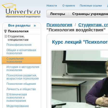
Новости
О проекте
Полезные cсылки
Лекторы
Страницы учрежден
Психология
/
Студентам, c
Все разделы
"Психология воздействия"
Психология
Студентам,
cпециалистам
Курс лекций "Психолог
Психофизиология
Общая и когнитивная
психология
Социальная
психология
История и методология
психологии
Психология развития,
возрастная психология
Психология общения
Личность и общество
Клиническая
психология и
психотерапия
Моделирование