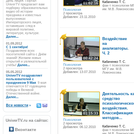
День лицея. Портал
Кабаченко Т. С.
01:02:16
UniverTV предлагает вам
фак-т психологии М
подборку образовательных
им. М.В. Ломоносов
Психология
видео об истории
2 просмотра
праздника и известных
Добавлен: 23.11.2010
выпускниках
Императорского лицея,
оставивших след в
мировой политике,
литературе, культуре.
Далее...
Воздействие
на
01.09.2012
C 1 сентября!
анализаторы.
Поздравляем всех
Ч. 2
посетителей сайта с Днём
знаний! Желаем новых
00:42:24
открытий и увлекательной
Кабаченко Т. С.
Психология
учёбы!
Далее...
фак-т психологии
2 просмотра
МГУ им. М.В.
05.05.2012
Добавлен: 13.07.2010
Ломоносова
UniverTV поздравляет
пользователей с
праздником 9 Мая
9 мая
отмечается 67 годовщина
победы в Великой
Отечественной войне.
Деятельность к
Далее...
средство
психологическо
Все новости
»
воздействия.
Классификация
01:15:33
методов...
Психология
UniverTV.ru на сайтах:
2 просмотра
Кабаченко Т. С.
Добавлен: 06.12.2010
Вконтакте
фак-т психологии М
им. М.В. Ломоносов