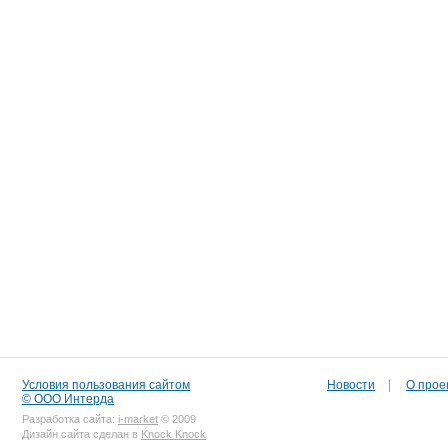
Условия пользования сайтом
Новости
|
О прое
© ООО Интерда
Разработка сайта:
i-market
© 2009
Дизайн сайта сделан в
Knock Knock