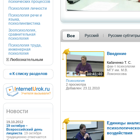
психических процессов
Психология личности
Психология речи и
языка,
психолингвистика
Зоопсихология,
сравнительная
Все
Русский
Русские субтитры
психология
Психология труда,
инженерная
психология
Введение
Любознательным
Кабаченко Т. С.
фак-т психологии
МГУ им. М.В.
К списку разделов
00:41:40
Ломоносова
Психология
2 просмотра
Добавлен: 23.11.2010
Новости
19.10.2012
Единицы анали
19 октября –
психологическо
Всероссийский день
воздействия
лицеиста
19 октября
традиционно отмечается