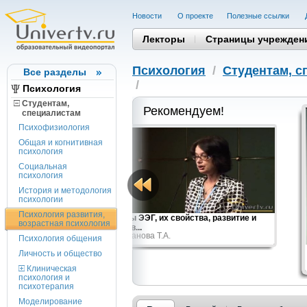
Новости
О проекте
Полезные cсылки
Лекторы
Страницы учрежден
Психология
/
Студентам, c
Все разделы
/
Психология
Студентам,
Рекомендуем!
cпециалистам
Психофизиология
Общая и когнитивная
психология
Социальная
психология
История и методология
психологии
Психология развития,
нг")...
Ритмы ЭЭГ, их свойства, развитие и
возрастная психология
роль в...
Строганова Т.А.
Психология общения
Личность и общество
Клиническая
психология и
психотерапия
Моделирование