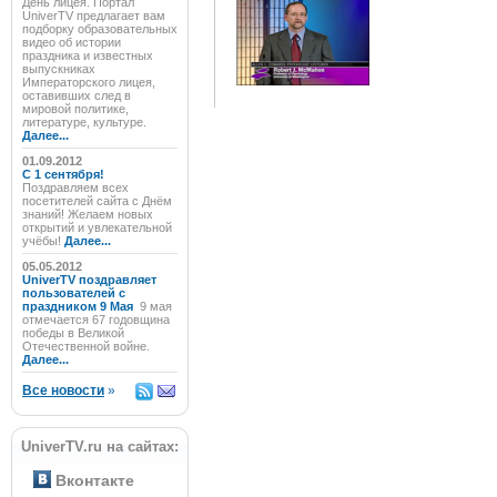
День лицея. Портал
UniverTV предлагает вам
подборку образовательных
видео об истории
праздника и известных
выпускниках
Императорского лицея,
оставивших след в
мировой политике,
литературе, культуре.
Далее...
01.09.2012
C 1 сентября!
Поздравляем всех
посетителей сайта с Днём
знаний! Желаем новых
открытий и увлекательной
учёбы!
Далее...
05.05.2012
UniverTV поздравляет
пользователей с
праздником 9 Мая
9 мая
отмечается 67 годовщина
победы в Великой
Отечественной войне.
Далее...
Все новости
»
UniverTV.ru на сайтах:
Вконтакте