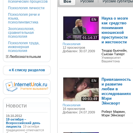
Все
Русский
Русские субтитры
психических процессов
Психология личности
Психология речи и
Наука о мозге
языка,
EN
психолингвистика
как средство
понимания
Зоопсихология,
юношеской
сравнительная
психология
преступности
01:14:37
и жестокости
Психология труда,
Психология
инженерная
12 просмотров
психология
Теодор Бьючейн,
Добавлен: 30.07.2009
Сьюзан Таперт
Любознательным
Университет
Вашингтона
К списку разделов
Привязанность
EN
и развитие
любви в
исследованиях
Мэри
00:03:49
Эйнсворт
Новости
Психология
16 просмотров
Роберт Марвин,
Добавлен: 24.07.2009
Мэри Эйнсворт
19.10.2012
19 октября –
Всероссийский день
лицеиста
19 октября
традиционно отмечается