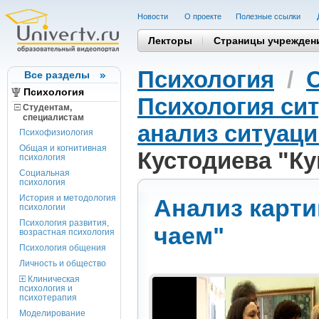
Новости
О проекте
Полезные cсылки
Лекторы
Страницы учрежден
Психология
/
Все разделы
Психология
Психология си
Студентам,
cпециалистам
анализ ситуаци
Психофизиология
Общая и когнитивная
Кустодиева "Ку
психология
Социальная
психология
История и методология
Анализ карти
психологии
Психология развития,
чаем"
возрастная психология
Психология общения
Личность и общество
Клиническая
психология и
психотерапия
Моделирование