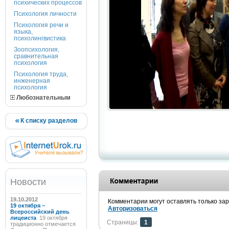
психических процессов
Психология личности
Психология речи и
языка,
психолингвистика
Зоопсихология,
сравнительная
психология
Психология труда,
инженерная
психология
Любознательным
К списку разделов
Новости
19.10.2012
Комментарии могут оставлять только за
19 октября –
Авторизоваться
Всероссийский день
лицеиста
19 октября
Страницы:
1
традиционно отмечается