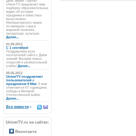
День лицея. Портал
UniverTV предлагает вам
подборку образовательных
видео об истории
праздника и известных
выпускниках
Императорского лицея,
оставивших след в
мировой политике,
литературе, культуре.
Далее...
01.09.2012
C 1 сентября!
Поздравляем всех
посетителей сайта с Днём
знаний! Желаем новых
открытий и увлекательной
учёбы!
Далее...
05.05.2012
UniverTV поздравляет
пользователей с
праздником 9 Мая
9 мая
отмечается 67 годовщина
победы в Великой
Отечественной войне.
Далее...
Все новости
»
UniverTV.ru на сайтах:
Вконтакте