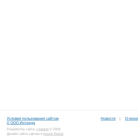
Условия пользования сайтом
Новости
|
О прое
© ООО Интерда
Разработка сайта:
i-market
© 2009
Дизайн сайта сделан в
Knock Knock