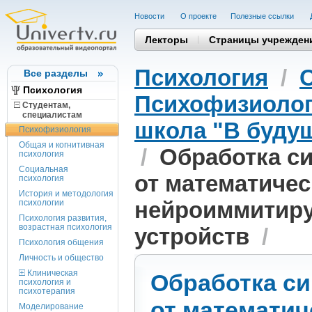
Новости
О проекте
Полезные cсылки
Лекторы
Страницы учрежден
Психология
/
Все разделы
Психология
Психофизиоло
Студентам,
cпециалистам
школа "В будущ
Психофизиология
Общая и когнитивная
/
Обработка си
психология
Социальная
от математичес
психология
История и методология
нейроиммитир
психологии
Психология развития,
возрастная психология
устройств
/
Психология общения
Личность и общество
Клиническая
Обработка си
психология и
психотерапия
от математич
Моделирование