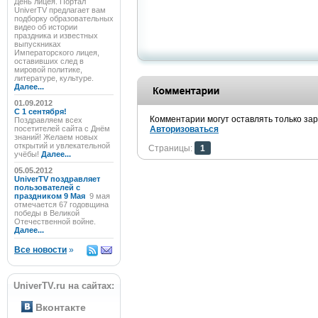
День лицея. Портал
UniverTV предлагает вам
подборку образовательных
видео об истории
праздника и известных
выпускниках
Императорского лицея,
оставивших след в
мировой политике,
литературе, культуре.
Далее...
01.09.2012
C 1 сентября!
Комментарии могут оставлять только за
Поздравляем всех
посетителей сайта с Днём
Авторизоваться
знаний! Желаем новых
открытий и увлекательной
Страницы:
1
учёбы!
Далее...
05.05.2012
UniverTV поздравляет
пользователей с
праздником 9 Мая
9 мая
отмечается 67 годовщина
победы в Великой
Отечественной войне.
Далее...
Все новости
»
UniverTV.ru на сайтах:
Вконтакте