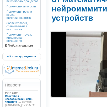
психических процессов
нейроиммит
Психология личности
Психология речи и
языка,
устройств
психолингвистика
Зоопсихология,
сравнительная
психология
Психология труда,
инженерная
психология
Любознательным
К списку разделов
Новости
19.10.2012
19 октября –
Всероссийский день
лицеиста
19 октября
традиционно отмечается