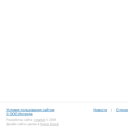
Условия пользования сайтом
Новости
|
О прое
© ООО Интерда
Разработка сайта:
i-market
© 2009
Дизайн сайта сделан в
Knock Knock