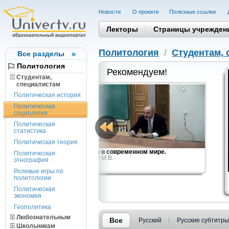
Новости
О проекте
Полезные cсылки
Лекторы
Страницы учрежден
Политология
/
Студентам, 
Все разделы
Политология
Рекомендуем!
Студентам,
cпециалистам
Политическая история
Политическая
социология
Политическая
статистика
Политическая теория
Ленин в современном мире.
Политическая
евич
Попов М.В.
этнография
Ролевые игры по
политологии
Политическая
экономия
Геополитика
Любознательным
Все
Русский
Русские субтитры
Школьникам