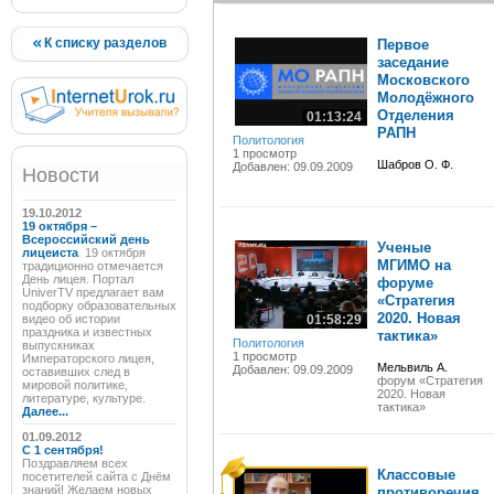
К списку разделов
Первое
заседание
Московского
Молодёжного
Отделения
01:13:24
РАПН
Политология
1 просмотр
Шабров О. Ф.
Добавлен: 09.09.2009
Новости
19.10.2012
19 октября –
Всероссийский день
Ученые
лицеиста
19 октября
МГИМО на
традиционно отмечается
День лицея. Портал
форуме
UniverTV предлагает вам
«Стратегия
подборку образовательных
2020. Новая
видео об истории
01:58:29
праздника и известных
тактика»
Политология
выпускниках
1 просмотр
Императорского лицея,
Мельвиль А.
Добавлен: 09.09.2009
оставивших след в
форум «Стратегия
мировой политике,
2020. Новая
литературе, культуре.
тактика»
Далее...
01.09.2012
C 1 сентября!
Поздравляем всех
Классовые
посетителей сайта с Днём
знаний! Желаем новых
противоречия.