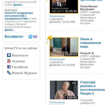
открытий и увлекательной
учёбы!
Далее...
Попов Михаил
Васильевич
05.05.2012
01:20:30
СПБГУ, кафедра
UniverTV поздравляет
Социальной
пользователей с
Политология
Философии и
праздником 9 Мая
9 мая
1 просмотр
Философии
отмечается 67 годовщина
Добавлен: 10.09.2009
Истории
победы в Великой
Отечественной войне.
Далее...
Все новости
»
Ленин в
современном
мире.
UniverTV.ru на сайтах:
Попов М. В.
01:20:54
Вконтакте
СПБГУ, кафедра
Социальной
Политология
Youtube
Философии и
1 просмотр
Философии
Добавлен: 07.10.2009
FaceBook
Истории
Живой Журнал
Структура
EN
расизма и
восстановление
Лекция 2
1:20:55
Туланский
Политология
университет