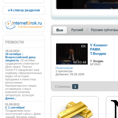
К списку разделов
Все
Русский
Русские субтитры
Новости
V Конвент
EN
РАМИ.
19.10.2012
Т.Волджи
19 октября –
Всероссийский день
лицеиста
19 октября
Т. Волджи
00:03:48
традиционно отмечается
МГИМО
День лицея. Портал
Политология
UniverTV предлагает вам
2 просмотра
подборку образовательных
Добавлен: 09.09.2009
видео об истории
праздника и известных
выпускниках
Императорского лицея,
Страницы:
1
оставивших след в
мировой политике,
литературе, культуре.
Далее...
01.09.2012
C 1 сентября!
Поздравляем всех
посетителей сайта с Днём
знаний! Желаем новых