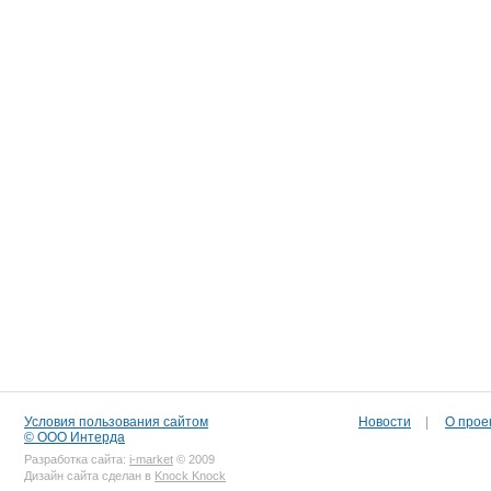
Условия пользования сайтом
Новости
|
О прое
© ООО Интерда
Разработка сайта:
i-market
© 2009
Дизайн сайта сделан в
Knock Knock