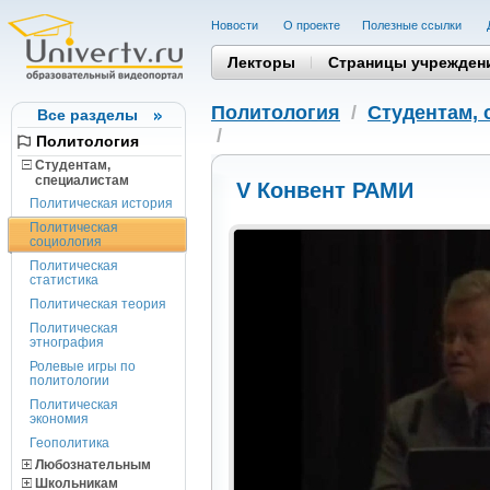
Новости
О проекте
Полезные cсылки
Лекторы
Страницы учрежден
Политология
/
Студентам, 
Все разделы
/
Политология
Студентам,
cпециалистам
V Конвент РАМИ
Политическая история
Политическая
социология
Политическая
статистика
Политическая теория
Политическая
этнография
Ролевые игры по
политологии
Политическая
экономия
Геополитика
Любознательным
Школьникам