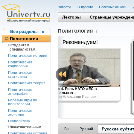
Новости
О проекте
Полезные cсылки
Лекторы
Страницы учрежден
Политология
/
Все разделы
Политология
Рекомендуем!
Студентам,
cпециалистам
Политическая история
Политическая
социология
Политическая
статистика
Политическая теория
Лекция 4. Роль НАТО и ЕС в
Политическая
евич
региональных...
этнография
Никитин Александр Иванович
Ролевые игры по
политологии
Политическая
экономия
Геополитика
Любознательным
Русские субти
Все
Русский
Политическая история