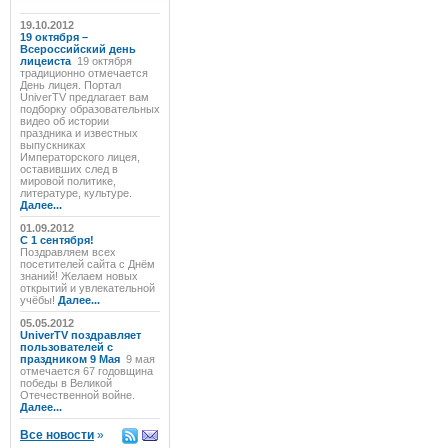
19.10.2012
19 октября –
Всероссийский день
лицеиста
19 октября
традиционно отмечается
День лицея. Портал
UniverTV предлагает вам
подборку образовательных
видео об истории
праздника и известных
выпускниках
Императорского лицея,
оставивших след в
мировой политике,
литературе, культуре.
Далее...
01.09.2012
C 1 сентября!
Поздравляем всех
посетителей сайта с Днём
знаний! Желаем новых
открытий и увлекательной
учёбы!
Далее...
05.05.2012
UniverTV поздравляет
пользователей с
праздником 9 Мая
9 мая
отмечается 67 годовщина
победы в Великой
Отечественной войне.
Далее...
Все новости
»