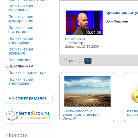
Политическая
социология
Кризисные ситу
Политическая
культурология
Эрик Херсман
Политическая
статистика
00:04:00
Политическая
Политология
этнография
1 просмотр
Добавлен: 16.10.2009
Политическая
экономия
Геополитика
Страницы:
1
Школьникам
Политическая история
Политическая
этнография
К списку разделов
С какой скоростью
В како
увеличивается пустыня
всего 
Сахара?
Новости