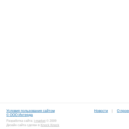
Условия пользования сайтом
Новости
|
О прое
© ООО Интерда
Разработка сайта:
i-market
© 2009
Дизайн сайта сделан в
Knock Knock