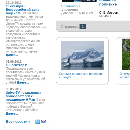
0:36:10
19.10.2012
политике
19 октября –
Политология
Всероссийский день
1 просмотр
С. В. Лавров
лицеиста
19 октября
Добавлен: 16.10.2009
МГИМО
традиционно отмечается
День лицея. Портал
UniverTV предлагает вам
Страницы:
1
подборку образовательных
видео об истории
праздника и известных
выпускниках
Императорского лицея,
оставивших след в
мировой политике,
литературе, культуре.
Далее...
01.09.2012
C 1 сентября!
Поздравляем всех
посетителей сайта с Днём
Сколько на планете полюсов
Откуд
знаний! Желаем новых
холода?
«козел
открытий и увлекательной
учёбы!
Далее...
05.05.2012
UniverTV поздравляет
пользователей с
праздником 9 Мая
9 мая
отмечается 67 годовщина
победы в Великой
Отечественной войне.
Далее...
Все новости
»