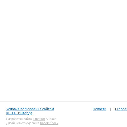
Условия пользования сайтом
Новости
|
О прое
© ООО Интерда
Разработка сайта:
i-market
© 2009
Дизайн сайта сделан в
Knock Knock