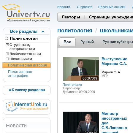
Новости
О проекте
Полезные cсылки
Лекторы
Страницы учрежден
Политология
/
Школьника
Все разделы
Политология
Все
Русский
Русские субтитры
Студентам,
cпециалистам
Любознательным
Выступление
Школьникам
Маркова С.А.
Политическая история
Политическая
Марков С. А.
этнография
МГУ
00:07:09
Политология
1 просмотр
К списку разделов
Добавлен: 09.09.2009
Министр
иностранных
дел
Новости
С.В.Лавров о
внешней