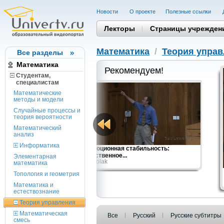
Новости
О проекте
Полезные cсылки
Лекторы
Страницы учрежден
Математика
/
Теория упра
Все разделы
Математика
Рекомендуем!
Студентам,
cпециалистам
Математические
методы и модели
Случайные процессы и
теория вероятности
Математический
анализ
Информатика
ультиматумы и
Эволюционная стабильность:
общественное...
Элементарная
Ben Polak
математика
Топология и геометрия
Математика и
естествознание
Теория управления
Математическая
Все
Русский
Русские субтитры
смесь