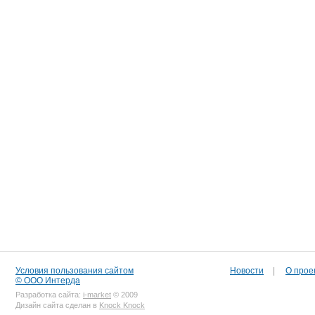
Условия пользования сайтом
Новости
|
О прое
© ООО Интерда
Разработка сайта:
i-market
© 2009
Дизайн сайта сделан в
Knock Knock