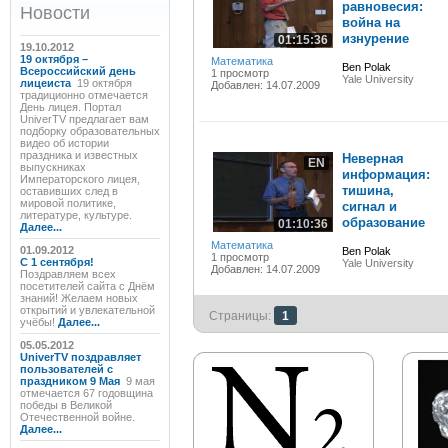
равновесия:
Новости
война на
изнурение
01:15:36
19.10.2012
19 октября –
Математика
Ben Polak
Всероссийский день
1 просмотр
Yale University
лицеиста
19 октября
Добавлен: 14.07.2009
традиционно отмечается
День лицея. Портал
UniverTV предлагает вам
подборку образовательных
видео об истории
праздника и известных
Неверная
EN
выпускниках
информация:
Императорского лицея,
тишина,
оставивших след в
мировой политике,
сигнал и
литературе, культуре.
образование
01:10:36
Далее...
Математика
01.09.2012
Ben Polak
1 просмотр
C 1 сентября!
Yale University
Добавлен: 14.07.2009
Поздравляем всех
посетителей сайта с Днём
знаний! Желаем новых
открытий и увлекательной
Страницы:
1
учёбы!
Далее...
05.05.2012
UniverTV поздравляет
пользователей с
праздником 9 Мая
9 мая
отмечается 67 годовщина
победы в Великой
Отечественной войне.
Далее...