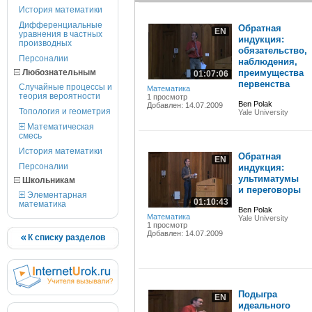
История математики
Дифференциальные
Обратная
EN
уравнения в частных
индукция:
производных
обязательство,
Персоналии
наблюдения,
Любознательным
преимущества
01:07:06
первенства
Случайные процессы и
Математика
теория вероятности
1 просмотр
Ben Polak
Добавлен: 14.07.2009
Топология и геометрия
Yale University
Математическая
смесь
История математики
Обратная
EN
Персоналии
индукция:
ультиматумы
Школьникам
и переговоры
Элементарная
01:10:43
математика
Ben Polak
Математика
Yale University
1 просмотр
Добавлен: 14.07.2009
К списку разделов
Подыгра
EN
идеального