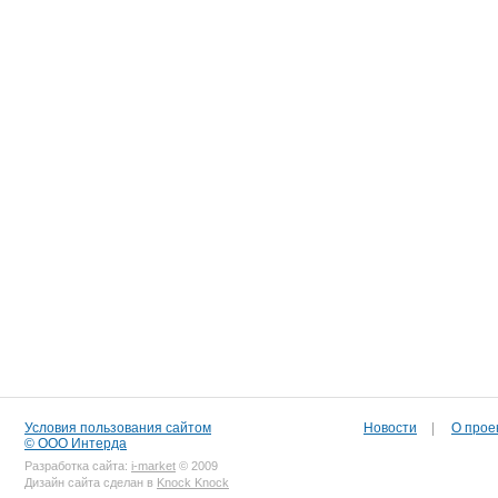
Условия пользования сайтом
Новости
|
О прое
© ООО Интерда
Разработка сайта:
i-market
© 2009
Дизайн сайта сделан в
Knock Knock