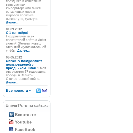
праздника и известных
выпускниках
Императорского лицея,
оставивших след в
мировой политике,
литературе, культуре.
Далее...
01.09.2012
C 1 сентября!
Поздравляем всех
посетителей сайта с Днём
знаний! Желаем новых
открытий и увлекательной
учёбы!
Далее...
05.05.2012
UniverTV поздравляет
пользователей с
праздником 9 Мая
9 мая
отмечается 67 годовщина
победы в Великой
Отечественной войне.
Далее...
Все новости
»
UniverTV.ru на сайтах:
Вконтакте
Youtube
FaceBook