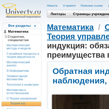
Новости
О проекте
Полезные cсылки
Лекторы
Страницы учрежден
Математика
/
Все разделы
Математика
Теория управл
Студентам,
cпециалистам
индукция: обяз
Математические
методы и модели
преимущества 
Случайные процессы и
теория вероятности
Математический
анализ
Обратная инд
Информатика
Элементарная
наблюдения,
математика
Топология и геометрия
Математика и
естествознание
Теория управления
Теория игр