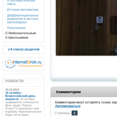
Математическая
смесь
История математики
Дифференциальные
уравнения в частных
производных
Персоналии
Любознательным
Школьникам
К списку разделов
Новости
19.10.2012
19 октября –
Всероссийский день
лицеиста
19 октября
традиционно отмечается
Комментарии могут оставлять только за
День лицея. Портал
Авторизоваться
UniverTV предлагает вам
подборку образовательных
Страницы:
1
видео об истории