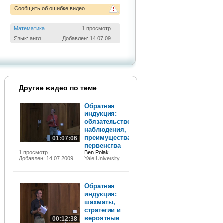
Сообщить об ошибке видео
!
Математика
1 просмотр
Язык: англ.
Добавлен: 14.07.09
Другие видео по теме
Обратная
индукция:
обязательство,
наблюдения,
преимущества
01:07:06
первенства
1 просмотр
Ben Polak
Добавлен: 14.07.2009
Yale University
Обратная
индукция:
шахматы,
стратегии и
вероятные
00:12:38