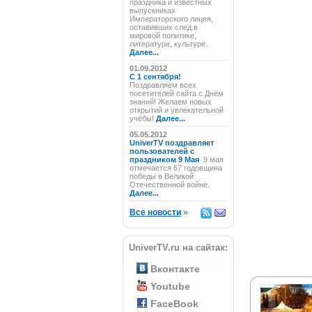
праздника и известных
выпускниках
Императорского лицея,
оставивших след в
мировой политике,
литературе, культуре.
Далее...
01.09.2012
C 1 сентября!
Поздравляем всех
посетителей сайта с Днём
знаний! Желаем новых
открытий и увлекательной
учёбы!
Далее...
05.05.2012
UniverTV поздравляет
пользователей с
праздником 9 Мая
9 мая
отмечается 67 годовщина
победы в Великой
Отечественной войне.
Далее...
Все новости
»
UniverTV.ru на сайтах:
Вконтакте
Youtube
FaceBook