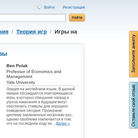
Войти
Регистрация
ния
/
Теория игр
/
Игры на
гры
Ben Polak
Professor of Economics and
Management
Yale University
Лекция на английском языке. В данной
лекции обсуждаются повторяющиеся
игры, в которых обещание наград и
угроза наказания в будущем могут
обеспечить стимулы для хорошего
поведения сегодня. Проиграем
диллему заключенных несколько раз,
однако проблема заключается в том,
что на последнем ходу не...
Далее »