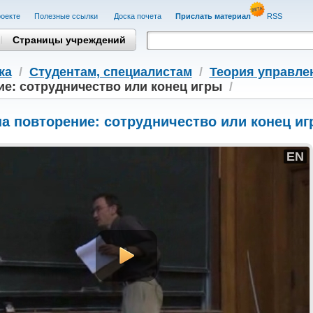
оекте
Полезные cсылки
Доска почета
Прислать материал
RSS
Страницы учреждений
ка
/
Студентам, cпециалистам
/
Теория управле
е: сотрудничество или конец игры
/
а повторение: сотрудничество или конец и
EN