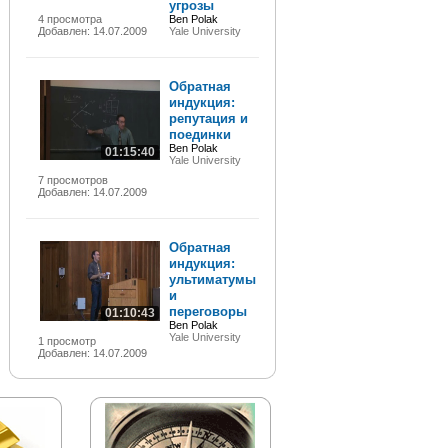
угрозы
4 просмотра
Ben Polak
Добавлен: 14.07.2009
Yale University
Обратная
индукция:
репутация и
поединки
Ben Polak
01:15:40
Yale University
7 просмотров
Добавлен: 14.07.2009
Обратная
индукция:
ультиматумы
и
переговоры
01:10:43
Ben Polak
Yale University
1 просмотр
Добавлен: 14.07.2009