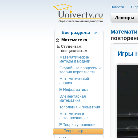
Новости
О пр
Лекторы
Математи
Все разделы
повторени
Математика
Студентам,
cпециалистам
Игры н
Математические
методы и модели
Случайные процессы и
теория вероятности
Математический
анализ
Информатика
Элементарная
математика
Топология и геометрия
Математика и
естествознание
Теория управления
Теория игр