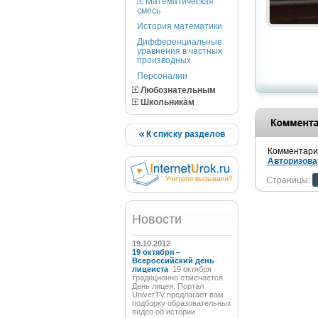
Математическая
смесь
История математики
Дифференциальные
уравнения в частных
производных
Персоналии
Любознательным
Школьникам
К списку разделов
Комментарии
Авторизова
Страницы:
Новости
19.10.2012
19 октября –
Всероссийский день
лицеиста
19 октября
традиционно отмечается
День лицея. Портал
UniverTV предлагает вам
подборку образовательных
видео об истории