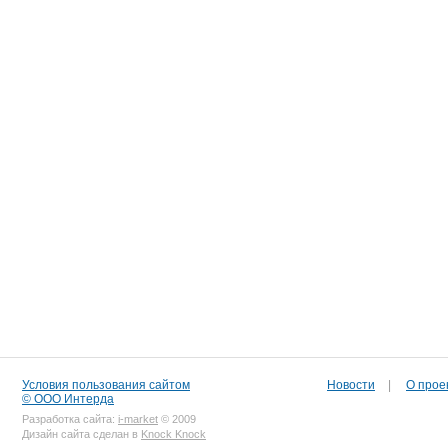
Условия пользования сайтом
Новости
|
О прое
© ООО Интерда
Разработка сайта:
i-market
© 2009
Дизайн сайта сделан в
Knock Knock