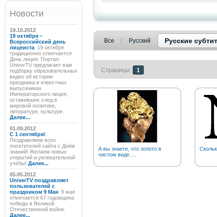
Новости
19.10.2012
19 октября –
Русские субти
Все
Русский
Всероссийский день
лицеиста
19 октября
традиционно отмечается
День лицея. Портал
UniverTV предлагает вам
Страницы:
1
подборку образовательных
видео об истории
праздника и известных
выпускниках
Императорского лицея,
оставивших след в
мировой политике,
литературе, культуре.
Далее...
01.09.2012
C 1 сентября!
Поздравляем всех
посетителей сайта с Днём
А вы знаете, что золото в
Скольк
знаний! Желаем новых
чистом виде….
открытий и увлекательной
учёбы!
Далее...
05.05.2012
UniverTV поздравляет
пользователей с
праздником 9 Мая
9 мая
отмечается 67 годовщина
победы в Великой
Отечественной войне.
Далее...