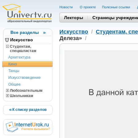
Новости
О проекте
Полезные cсылки
Лекторы
Страницы учрежден
Искусство
/
Студентам, cп
Все разделы
Делеза»
/
Искусство
Студентам,
cпециалистам
Архитектура
Кино
Танцы
Искусствоведение
Общее
Любознательным
Школьникам
К списку разделов