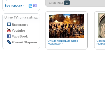
Страницы:
1
Все новости
»
UniverTV.ru на сайтах:
Вконтакте
Youtube
FaceBook
Откуда произошло слово
Соверш
Живой Журнал
«кавардак»?
геогра