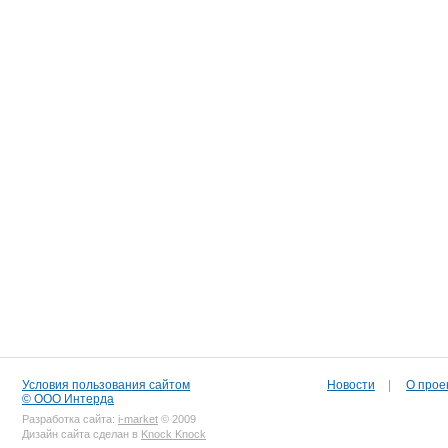
Условия пользования сайтом
Новости
|
О прое
© ООО Интерда
Разработка сайта:
i-market
© 2009
Дизайн сайта сделан в
Knock Knock