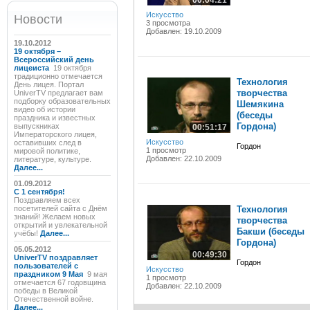
00:04:21
Искусство
Новости
3 просмотра
Добавлен: 19.10.2009
19.10.2012
19 октября –
Всероссийский день
лицеиста
19 октября
традиционно отмечается
Технология
День лицея. Портал
творчества
UniverTV предлагает вам
подборку образовательных
Шемякина
видео об истории
(беседы
праздника и известных
Гордона)
выпускниках
00:51:17
Императорского лицея,
Искусство
оставивших след в
Гордон
1 просмотр
мировой политике,
Добавлен: 22.10.2009
литературе, культуре.
Далее...
01.09.2012
C 1 сентября!
Поздравляем всех
посетителей сайта с Днём
Технология
знаний! Желаем новых
творчества
открытий и увлекательной
Бакши (беседы
учёбы!
Далее...
Гордона)
05.05.2012
00:49:30
UniverTV поздравляет
Гордон
пользователей с
Искусство
праздником 9 Мая
9 мая
1 просмотр
отмечается 67 годовщина
Добавлен: 22.10.2009
победы в Великой
Отечественной войне.
Далее...