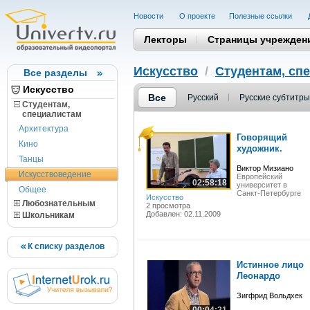
Новости
О проекте
Полезные cсылки
Лекторы
Страницы учрежден
Искусство
/
Студентам, cп
Все разделы
Искусство
Все
Русский
Русские субтитры
Студентам,
cпециалистам
Архитектура
Говорящий
Кино
художник.
Танцы
Виктор Мизиано
Искусствоведение
Европейский
02:58:18
университет в
Общее
Санкт-Петербурге
Искусство
Любознательным
2 просмотра
Добавлен: 02.11.2009
Школьникам
К списку разделов
Истинное лицо
Леонардо
Зигфрид Вольдхек