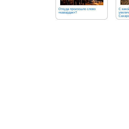
Откуда произошло слово
С како
«кавардак»?
увелич
Сахар