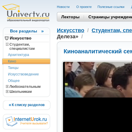
Новости
О проекте
Полезные cсылки
Лекторы
Страницы учрежден
Искусство
/
Студентам, cп
Все разделы
Делеза»
/
Искусство
Студентам,
cпециалистам
Киноаналитический се
Архитектура
Кино
Танцы
Искусствоведение
Общее
Любознательным
Школьникам
К списку разделов