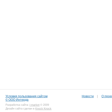
Условия пользования сайтом
Новости
|
О прое
© ООО Интерда
Разработка сайта:
i-market
© 2009
Дизайн сайта сделан в
Knock Knock