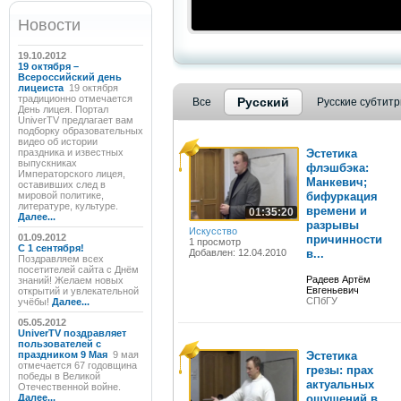
Новости
19.10.2012
19 октября –
Всероссийский день
лицеиста
19 октября
традиционно отмечается
Русский
Все
Русские субтит
День лицея. Портал
UniverTV предлагает вам
подборку образовательных
видео об истории
праздника и известных
Эстетика
выпускниках
флэшбэка:
Императорского лицея,
Манкевич;
оставивших след в
мировой политике,
бифуркация
литературе, культуре.
времени и
01:35:20
Далее...
разрывы
Искусство
01.09.2012
причинности
1 просмотр
C 1 сентября!
Добавлен: 12.04.2010
в...
Поздравляем всех
посетителей сайта с Днём
Радеев Артём
знаний! Желаем новых
Евгеньевич
открытий и увлекательной
СПбГУ
учёбы!
Далее...
05.05.2012
UniverTV поздравляет
пользователей с
праздником 9 Мая
9 мая
Эстетика
отмечается 67 годовщина
грезы: прах
победы в Великой
актуальных
Отечественной войне.
Далее...
ощущений в