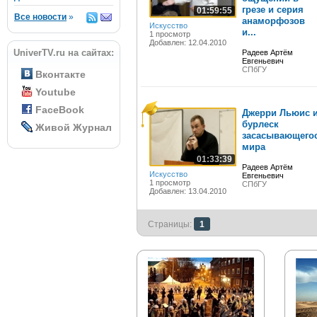
грезе и серия
01:59:55
Все новости
»
анаморфозов
Искусство
и...
1 просмотр
Добавлен: 12.04.2010
UniverTV.ru на сайтах:
Радеев Артём
Евгеньевич
СПбГУ
Вконтакте
Youtube
FaceBook
Джерри Льюис 
бурлеск
Живой Журнал
засасывающего
мира
01:33:39
Радеев Артём
Искусство
Евгеньевич
1 просмотр
СПбГУ
Добавлен: 13.04.2010
Страницы:
1