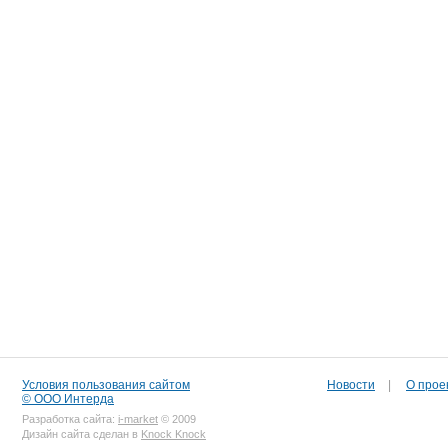
Условия пользования сайтом
Новости
|
О прое
© ООО Интерда
Разработка сайта:
i-market
© 2009
Дизайн сайта сделан в
Knock Knock