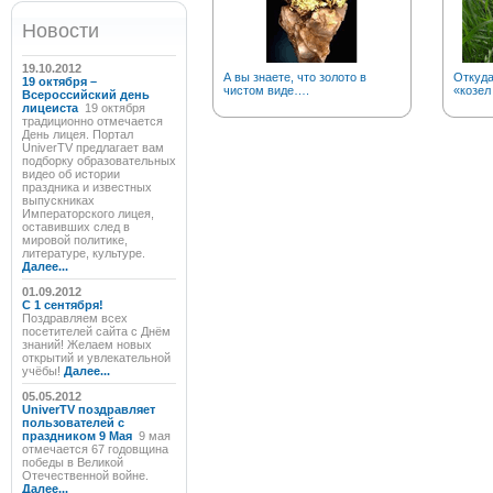
Новости
19.10.2012
А вы знаете, что золото в
Откуд
19 октября –
чистом виде….
«козел
Всероссийский день
лицеиста
19 октября
традиционно отмечается
День лицея. Портал
UniverTV предлагает вам
подборку образовательных
видео об истории
праздника и известных
выпускниках
Императорского лицея,
оставивших след в
мировой политике,
литературе, культуре.
Далее...
01.09.2012
C 1 сентября!
Поздравляем всех
посетителей сайта с Днём
знаний! Желаем новых
открытий и увлекательной
учёбы!
Далее...
05.05.2012
UniverTV поздравляет
пользователей с
праздником 9 Мая
9 мая
отмечается 67 годовщина
победы в Великой
Отечественной войне.
Далее...