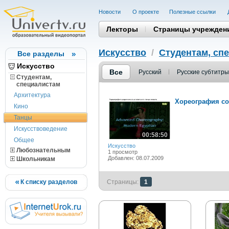
Новости
О проекте
Полезные cсылки
Лекторы
Страницы учрежден
Искусство
/
Студентам, cп
Все разделы
Искусство
Все
Русский
Русские субтитры
Студентам,
cпециалистам
Архитектура
Хореография со
Кино
Танцы
Искусствоведение
00:58:50
Общее
Искусство
Любознательным
1 просмотр
Добавлен: 08.07.2009
Школьникам
К списку разделов
Страницы:
1