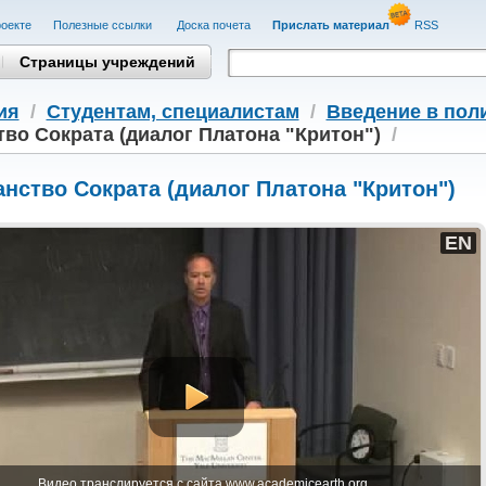
оекте
Полезные cсылки
Доска почета
Прислать материал
RSS
Страницы учреждений
ия
/
Студентам, cпециалистам
/
Введение в по
во Сократа (диалог Платона "Критон")
/
нство Сократа (диалог Платона "Критон")
EN
Видео транслируется с сайта www.academicearth.org