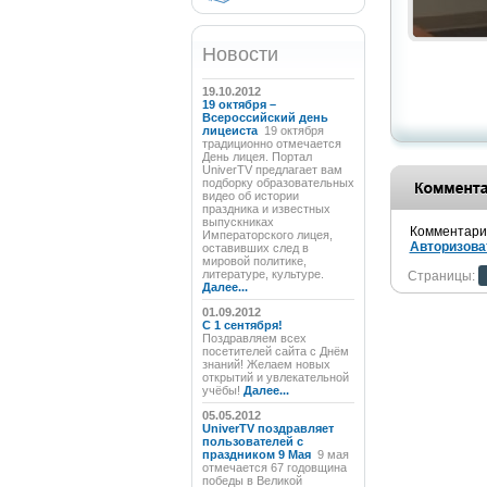
Новости
19.10.2012
19 октября –
Всероссийский день
лицеиста
19 октября
традиционно отмечается
День лицея. Портал
UniverTV предлагает вам
подборку образовательных
видео об истории
праздника и известных
выпускниках
Комментарии
Императорского лицея,
Авторизова
оставивших след в
мировой политике,
литературе, культуре.
Страницы:
Далее...
01.09.2012
C 1 сентября!
Поздравляем всех
посетителей сайта с Днём
знаний! Желаем новых
открытий и увлекательной
учёбы!
Далее...
05.05.2012
UniverTV поздравляет
пользователей с
праздником 9 Мая
9 мая
отмечается 67 годовщина
победы в Великой