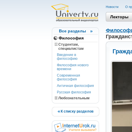
Новости
О пр
Лекторы
Философ
Все разделы
Гражданст
Философия
Студентам,
cпециалистам
Гражда
Введение в
философию
Философия нового
времени
Современная
философия
Античная философия
Русская философия
Любознательным
К списку разделов