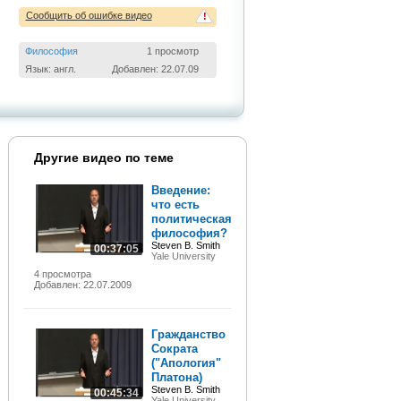
Сообщить об ошибке видео
!
Философия
1 просмотр
Язык: англ.
Добавлен: 22.07.09
Другие видео по теме
Введение:
что есть
политическая
философия?
Steven B. Smith
00:37:05
Yale University
4 просмотра
Добавлен: 22.07.2009
Гражданство
Сократа
("Апология"
Платона)
Steven B. Smith
00:45:34
Yale University