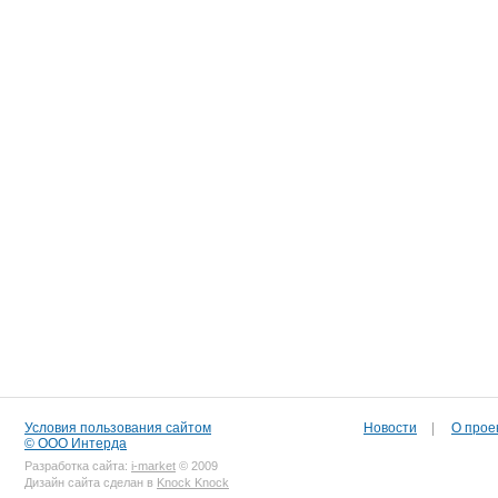
Условия пользования сайтом
Новости
|
О прое
© ООО Интерда
Разработка сайта:
i-market
© 2009
Дизайн сайта сделан в
Knock Knock