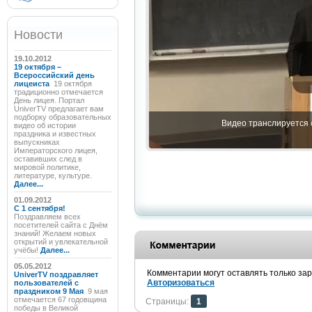
Новости
19.10.2012
19 октября –
Всероссийский день
лицеиста
19 октября
традиционно отмечается
День лицея. Портал
UniverTV предлагает вам
подборку образовательных
Видео транслируется с
видео об истории
праздника и известных
выпускниках
Императорского лицея,
оставивших след в
мировой политике,
литературе, культуре.
Далее...
01.09.2012
C 1 сентября!
Поздравляем всех
посетителей сайта с Днём
знаний! Желаем новых
открытий и увлекательной
учёбы!
Далее...
05.05.2012
Комментарии могут оставлять только за
UniverTV поздравляет
Авторизоваться
пользователей с
праздником 9 Мая
9 мая
отмечается 67 годовщина
Страницы:
1
победы в Великой