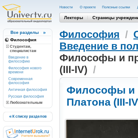
Новости
О проекте
Полезные cсылки
Лекторы
Страницы учрежден
Философия
/
Все разделы
Философия
Введение в по
Студентам,
cпециалистам
Философы и пр
Введение в
философию
(III-IV)
/
Философия нового
времени
Современная
философия
Философы и 
Античная философия
Русская философия
Платона (III-IV
Любознательным
К списку разделов