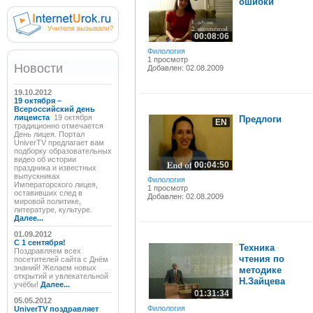
ошибки
00:08:06
Филология
1 просмотр
Новости
Добавлен: 02.08.2009
19.10.2012
19 октября –
Всероссийский день
лицеиста
19 октября
Предлоги
EN
традиционно отмечается
День лицея. Портал
UniverTV предлагает вам
подборку образовательных
видео об истории
00:04:50
праздника и известных
выпускниках
Филология
Императорского лицея,
1 просмотр
оставивших след в
Добавлен: 02.08.2009
мировой политике,
литературе, культуре.
Далее...
01.09.2012
C 1 сентября!
Техника
Поздравляем всех
чтения по
посетителей сайта с Днём
знаний! Желаем новых
методике
открытий и увлекательной
Н.Зайцева
учёбы!
Далее...
01:31:34
05.05.2012
Филология
UniverTV поздравляет