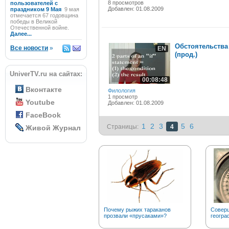
8 просмотров
пользователей с
Добавлен: 01.08.2009
праздником 9 Мая
9 мая
отмечается 67 годовщина
победы в Великой
Отечественной войне.
Далее...
Обстоятельства
Все новости
»
EN
(прод.)
UniverTV.ru на сайтах:
00:08:48
Вконтакте
Филология
1 просмотр
Youtube
Добавлен: 01.08.2009
FaceBook
1
2
3
5
6
Страницы:
4
Живой Журнал
Почему рыжих тараканов
Соверш
прозвали «прусаками»?
геогра