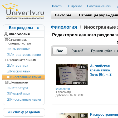
Новости
О проекте
Полезные cсылки
Лекторы
Страницы учрежден
Филология
/
Иностранные 
Все разделы
Филология
Редактором данного раздела 
Студентам,
cпециалистам
Языкознание
Все
Русский
Русские субтитры
Литературоведение
Любознательным
Литература
Английская
EN
грамматика.
Русский язык
Звук [th], ч.2
Иностранные языки
Школьникам
00:05:19
Литература
Филология
1 просмотр
Русский язык
Добавлен: 02.08.2009
Иностранные языки
К списку разделов
Распространен
EN