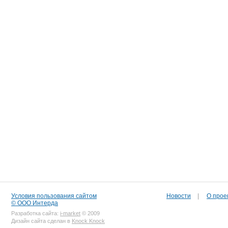
Условия пользования сайтом
Новости
|
О прое
© ООО Интерда
Разработка сайта:
i-market
© 2009
Дизайн сайта сделан в
Knock Knock