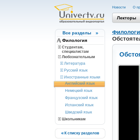
Новости
О пр
Лекторы
Филологи
Все разделы
Обстоятел
Филология
Студентам,
cпециалистам
Обстоя
Любознательным
Литература
Русский язык
Иностранные языки
Английский язык
Немецкий язык
Французский язык
Испанский язык
Шведский язык
Школьникам
К списку разделов