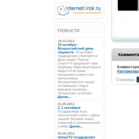
Новости
19.10.2012
19 октября –
Всероссийский день
лицеиста
19 октября
традиционно отмечается
День лицея. Портал
UniverTV предлагает вам
Комментарии
подборку образовательных
видео об истории
Авторизова
праздника и известных
выпускниках
Страницы:
Императорского лицея,
оставивших след в
мировой политике,
литературе, культуре.
Далее...
01.09.2012
C 1 сентября!
Поздравляем всех
посетителей сайта с Днём
знаний! Желаем новых
открытий и увлекательной
учёбы!
Далее...
05.05.2012
UniverTV поздравляет