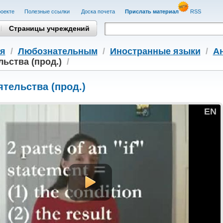
оекте
Полезные cсылки
Доска почета
Прислать материал
RSS
Страницы учреждений
я
/
Любознательным
/
Иностранные языки
/
А
ьства (прод.)
/
тельства (прод.)
EN