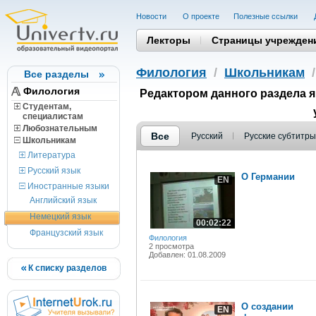
Новости
О проекте
Полезные cсылки
Лекторы
Страницы учрежден
Филология
/
Школьникам
Все разделы
Филология
Редактором данного раздела 
Студентам,
cпециалистам
Любознательным
Все
Русский
Русские субтитры
Школьникам
Литература
Русский язык
О Германии
EN
Иностранные языки
Английский язык
Немецкий язык
00:02:22
Французский язык
Филология
2 просмотра
Добавлен: 01.08.2009
К списку разделов
О создании
EN