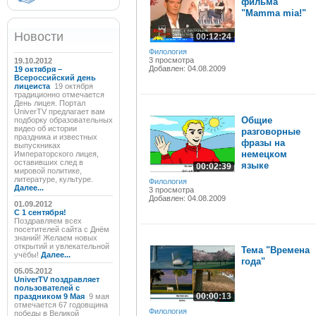
фильма
"Mamma mia!"
Новости
00:12:24
Филология
3 просмотра
19.10.2012
Добавлен: 04.08.2009
19 октября –
Всероссийский день
лицеиста
19 октября
традиционно отмечается
День лицея. Портал
UniverTV предлагает вам
Общие
подборку образовательных
видео об истории
разговорные
праздника и известных
фразы на
выпускниках
немецком
Императорского лицея,
оставивших след в
языке
00:02:39
мировой политике,
литературе, культуре.
Филология
Далее...
3 просмотра
Добавлен: 04.08.2009
01.09.2012
C 1 сентября!
Поздравляем всех
посетителей сайта с Днём
знаний! Желаем новых
открытий и увлекательной
Тема "Времена
учёбы!
Далее...
года"
05.05.2012
UniverTV поздравляет
пользователей с
00:00:13
праздником 9 Мая
9 мая
отмечается 67 годовщина
Филология
победы в Великой