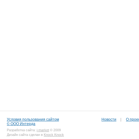
Условия пользования сайтом
Новости
|
О прое
© ООО Интерда
Разработка сайта:
i-market
© 2009
Дизайн сайта сделан в
Knock Knock