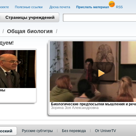
оекте
Полезные cсылки
Доска почета
Прислать материал
RSS
Страницы учреждений
/
Общая биология
/
дуем!
аны
Биологические предпосылки мышления и речи.
Зорина Зоя Александровна
сский
Русские субтитры
Без перевода
От UniverTV