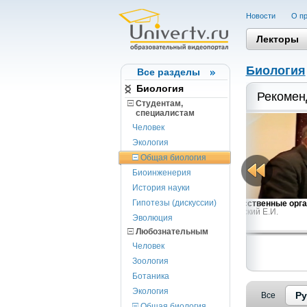
Новости
О пр
Лекторы
Биология
Все разделы
Биология
Рекомен
Студентам,
cпециалистам
Человек
Экология
Общая биология
Биоинженерия
История науки
Гипотезы (дискуссии)
Инфракрасный мир глазами биофизика
Искусственные орг
Хижняк Е.П.
Маевский Е.И.
Эволюция
Любознательным
Человек
Зоология
Ботаника
Экология
Ру
Все
Общая биология