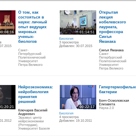
О том, как
Открытая
состояться в
лекция
науке: личный
нобелевского
опыт ведущих
лауреата,
мировых
профессора
00:08:16
01:14:51
ученых-
Синъя
Биология
биологов
Яманака
в
3 просмотра
07.2015
Добавлен: 30.07.2015
Санкт-
Синъя Яманака
Петербургский
Санкт-
Политехнический
Петербургский
Университет
Политехнический
Петра Великого
Университет
Петра Великого
Нейроэкономика:
Гипертермофильн
нейробиология
бактерии
принятия
Бонч-Осмоловская
решений
Елизавета
01:20:21
00:22:17
Наука 2.0
Ключарев Василий
Биология
Андреевич
4 просмотра
Эразмус центр
01.2012
Добавлен: 19.10.2011
нейроэкономики
(Роттердам),
Университет Базеля