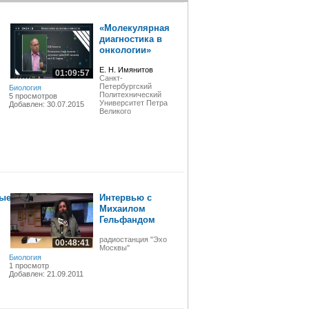
«Молекулярная
диагностика в
онкологии»
Е. Н. Имянитов
01:09:57
Санкт-
Петербургский
Биология
Политехнический
5 просмотров
Университет Петра
Добавлен: 30.07.2015
Великого
ые
Интервью с
Михаилом
Гельфандом
радиостанция "Эхо
00:48:41
Москвы"
Биология
1 просмотр
Добавлен: 21.09.2011