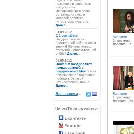
видео об истории
праздника и известных
выпускниках
Императорского лицея,
оставивших след в
мировой политике,
литературе, культуре.
Далее...
01.09.2012
C 1 сентября!
Биология
Поздравляем всех
1 просмотр
посетителей сайта с Днём
Добавлен: 21.
знаний! Желаем новых
открытий и увлекательной
учёбы!
Далее...
05.05.2012
UniverTV поздравляет
пользователей с
праздником 9 Мая
9 мая
отмечается 67 годовщина
победы в Великой
Отечественной войне.
Далее...
Все новости
»
Биология
1 просмотр
Добавлен: 24.
UniverTV.ru на сайтах:
Вконтакте
Youtube
FaceBook