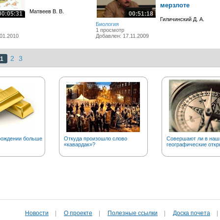
мерзлоте
Матвеев В. В.
00:05:31
00:51:18
Гиличинский Д. А.
Биология
1 просмотр
01.2010
Добавлен: 17.11.2009
2
3
1
рождении больше
Откуда произошло слово
Совершают ли в наш
«кавардак»?
географические откр
Новости
|
О проекте
|
Полезные cсылки
|
Доска почета
|