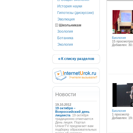
История науки
Гипотезы (дискуссии)
Эволюция
Школьникам
Зоология
Ботаника
Биология
15 просмотро
Экология
Добавлен: 30.
К списку разделов
Новости
19.10.2012
19 октября –
Биология
Всероссийский день
1 просмотр
лицеиста
19 октября
Добавлен: 19.
традиционно отмечается
День лицея. Портал
UniverTV предлагает вам
подборку образовательных