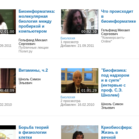
Биоинформатика:
Что происходит
молекулярная
в
биология между
биоинформатике
пробиркой и
Гельфанд Михаил
компьютером
02:01:00
00:02:30
Сергеевич
"Коммерсантъ-
Биология
Гельфанд Михаил
Online"
1 просмотр
Сергеевич
09.2011
Добавлен: 21.09.2011
Публичные лекции
Полит.ру
Витамины, ч.2
"Биофизика:
под надзором
Шноль Симон
и в суете"
Эльевич
(интервью с
проф. С.Э.
00:48:09
01:01:29
Шнолем)
Биология
2 просмотра
Шноль Симон
02.2010
Добавлен: 16.02.2010
Эльевич
Борьба теорий
Криобиосфера:
в физиологии
Жизнь в
клетки
вечной