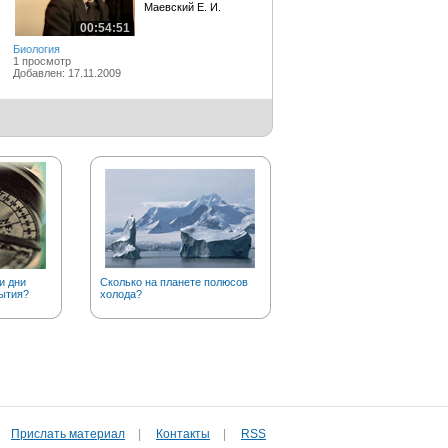
Маевский Е. И.
00:54:51
Биология
1 просмотр
Добавлен: 17.11.2009
и дни
Сколько на планете полюсов
Откуда пошло выражение
ытия?
холода?
«козел отпущения»?
Прислать материал
|
Контакты
|
RSS