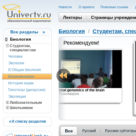
Новости
О проекте
Полезные cсылки
Лекторы
Страницы учрежден
Биология
/
Студентам, cпе
Все разделы
Биология
Рекомендуем!
Студентам,
cпециалистам
Человек
Экология
Общая биология
Биоинженерия
История науки
Гипотезы (дискуссии)
of behavioral
Functional genomics of the brain
Игорь Пономарев
Эволюция
Любознательным
Школьникам
К списку разделов
Все
Русский
Русские субтитры