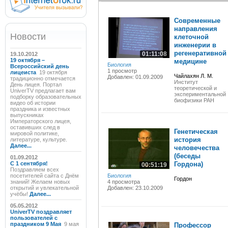
Современные
направления
Новости
клеточной
инженерии в
регенеративной
01:11:08
19.10.2012
19 октября –
медицине
Биология
Всероссийский день
1 просмотр
лицеиста
19 октября
Чайлахян Л. М.
Добавлен: 01.09.2009
традиционно отмечается
Институт
День лицея. Портал
теоретической и
UniverTV предлагает вам
экспериментальной
подборку образовательных
биофизики РАН
видео об истории
праздника и известных
выпускниках
Императорского лицея,
оставивших след в
Генетическая
мировой политике,
история
литературе, культуре.
Далее...
человечества
(беседы
01.09.2012
C 1 сентября!
Гордона)
00:51:19
Поздравляем всех
посетителей сайта с Днём
Биология
Гордон
знаний! Желаем новых
4 просмотра
открытий и увлекательной
Добавлен: 23.10.2009
учёбы!
Далее...
05.05.2012
UniverTV поздравляет
пользователей с
праздником 9 Мая
9 мая
Профессор