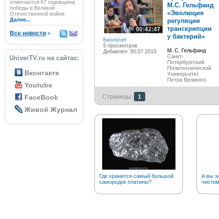
отмечается 67 годовщина
М.С. Гельфанд
победы в Великой
«Эволюция
Отечественной войне.
Далее...
регуляции
транскрипции
00:42:47
Все новости
»
у бактерий»
Биология
5 просмотров
М. С. Гельфанд
Добавлен: 30.07.2015
Санкт-
UniverTV.ru на сайтах:
Петербургский
Политехнический
Вконтакте
Университет
Петра Великого
Youtube
FaceBook
Страницы:
1
Живой Журнал
Где хранится самый большой
А вы з
самородок платины?
чистом