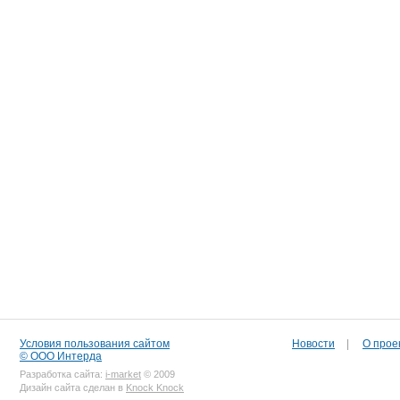
Условия пользования сайтом
Новости
|
О прое
© ООО Интерда
Разработка сайта:
i-market
© 2009
Дизайн сайта сделан в
Knock Knock